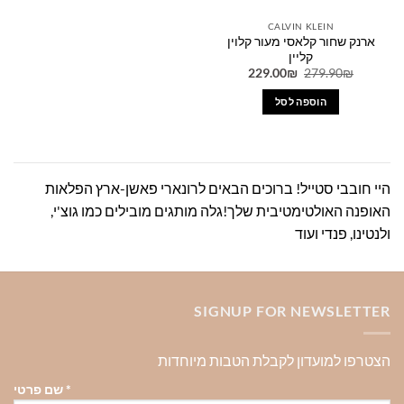
CALVIN KLEIN
ארנק שחור קלאסי מעור קלוין
קליין
המחיר
המחיר
229.00
₪
279.90
₪
המקורי
הנוכחי
היה:
הוא:
הוספה לסל
229.00₪.
279.90₪.
היי חובבי סטייל! ברוכים הבאים לרונארי פאשן-ארץ הפלאות
האופנה האולטימטיבית שלך!גלה מותגים מובילים כמו גוצ'י,
ולנטינו, פנדי ועוד
SIGNUP FOR NEWSLETTER
הצטרפו למועדון לקבלת הטבות מיוחדות
*
שם פרטי