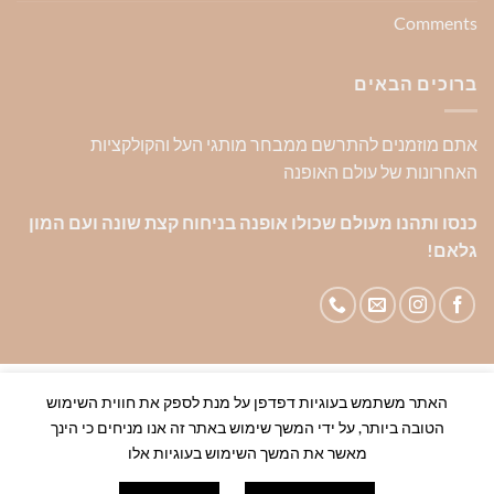
Comments
ברוכים הבאים
אתם מוזמנים להתרשם ממבחר מותגי העל והקולקציות
האחרונות של עולם האופנה
כנסו ותהנו מעולם שכולו אופנה בניחוח קצת שונה ועם המון
גלאם!
--------------------------------------------------------------------------
האתר משתמש בעוגיות דפדפן על מנת לספק את חווית השימוש
-----------להזמנות סיטונאיות לעסקים צרו קשר 0544445598---------
הטובה ביותר, על ידי המשך שימוש באתר זה אנו מניחים כי הינך
--------------------------------------------------------------
מאשר את המשך השימוש בעוגיות אלו
אודות
צור קשר
שאלות ותשובות