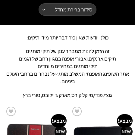
כולנו יודעות שאין כזה דבר יותר מידי תיקים:
זה הזמן להנות ממבחר ענק של תיקי מותגים
תיקים,ארנקים,ואבזרי אופנה במגוון רחב של דגמים
תיקי מותגים במחירים מיוחדים
אתר השופינג האופנתי המשלב מותגי-על נבחרים ברחבי העולם
ביניהם:
גוצ'י,פנדי,מייקל קורס,מארק ג'ייקובס, טורי ברץ
מבצע!
מבצע!
Add to
Add to
wishlist
wishlist
NEW
NEW