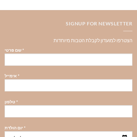
יש
מספר
סוגים.
SIGNUP FOR NEWSLETTER
ניתן
לבחור
את
הצטרפו למועדון לקבלת הטבות מיוחדות
האפשרויות
בעמוד
*
שם פרטי
המוצר
*
אימייל
*
טלפון
*
יום הולדת