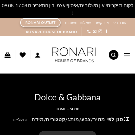
לקוחות יקרים! אין משלוחים/איסוף עצמי בין התאריכים 09.08-17.08
!
סגור
Ski
אודות
צור קשר
שאלות ותשובות
RONARI OUTLET
t
RONARI-HOUSE OF BRAND
conten
Dolce & Gabbana
HOME
»
SHOP
סנן לפי מחיר/צבע/מותג/קטגוריה/מידה
נעליים