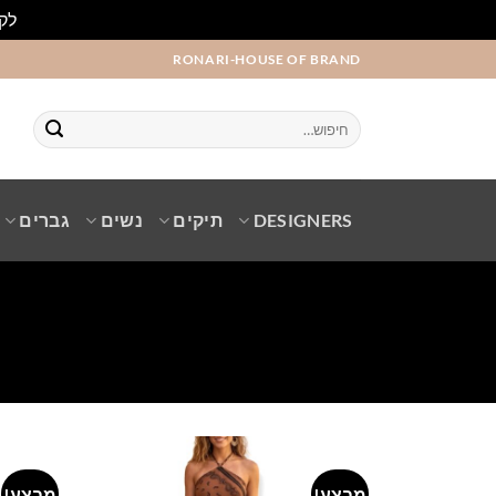
לקו
Ski
RONARI-HOUSE OF BRAND
t
conten
חיפוש
עבור:
DESIGNERS
תיקים
נשים
גברים
מבצע!
מבצע!