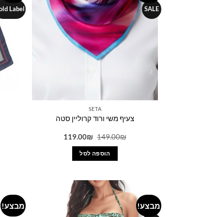
wishlist
old Label
SALE
SETA
צעיף משי ורוד קרוליין סטה
המחיר
המחיר
119.00
₪
149.00
₪
המקורי
הנוכחי
היה:
הוא:
הוספה לסל
119.00₪.
149.00₪.
מבצע!
מבצע!
Add to
wishlist