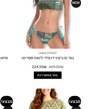
NEW
LINEA SPRINT
בגד ים ביקיני דו צדדי לינאה ספרינט
פראו-
המחיר
המחיר
224.50
₪
449.00
₪
המקורי
הנוכחי
היה:
הוא:
בחר אפשרויות
224.50₪.
449.00₪.
למוצר
זה
יש
מספר
מבצע!
מבצע!
Add to
סוגים.
wishlist