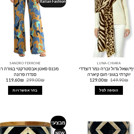
ניתן
Italian Fashion
לבחור
את
האפשרויות
בעמוד
המוצר
SANDRO FERRONE
LUNA-CHIARA
ף/שאל גדול זברה-נמר דוצדדי
מכנס סאטן אבסטרקטי בגזרה ר
יוקרתי בגווני חום קיארה
סנדרו פרונה
המחיר
המחיר
המחיר
המח
119.60
₪
299.00
₪
129.00
₪
149.90
₪
המקורי
הנוכחי
המקורי
הנו
היה:
הוא:
היה:
הוא:
הוספה לסל
בחר אפשרויות
0₪.
299.00₪.
129.00₪.
149.90₪.
למוצר
זה
יש
מספר
מבצע!
Add to
סוגים.
wishlist
ניתן
NEW