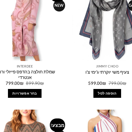
wishlist
NEW
G
INTERDEE
JIMMY CHOO
שמלת חולצה בהדפס פייזלי ורו
צעיף משי יוקרתי ג'ימי צ'ו
אנטרדי
המחיר
המחיר
המחיר
המח
799.00
₪
899.90
₪
599.00
₪
799.00
₪
המקורי
הנוכחי
המקורי
הנו
היה:
הוא:
היה:
הוא:
הוספה לסל
בחר אפשרויות
0₪.
899.90₪.
599.00₪.
799.00₪.
למוצר
זה
יש
מספר
מבצע!
Add to
סוגים.
wishlist