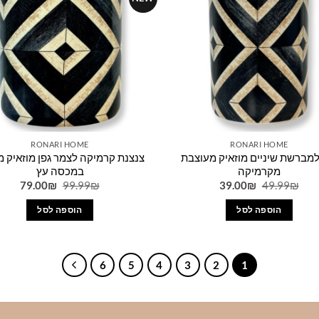
לבחור
את
האפשרויות
בעמוד
המוצר
RONARI HOME
RONARI HOME
למברשת שיניים מוזאיק מעוצבת
צנצנת קרמיקה לצמר גפן מוזאיק מ
מקרמיקה
במכסה עץ
המחיר
המחיר
המחיר
המחי
79.00
₪
99.99
₪
39.00
₪
49.99
₪
המקורי
הנוכחי
המקורי
הנוכח
היה:
הוא:
היה:
הוא:
הוספה לסל
הוספה לסל
00₪.
99.99₪.
39.00₪.
49.99₪.
6
5
4
3
2
1