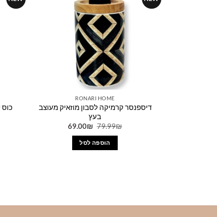
לבחור
את
האפשרויות
בעמוד
המוצר
RONARI HOME
דיספנסר קרמיקה לסבון מוזאיק מעוצב
כוס 
בעץ
המחיר
המחיר
69.00
₪
79.99
₪
המקורי
הנוכחי
היה:
הוא:
הוספה לסל
69.00₪.
79.99₪.