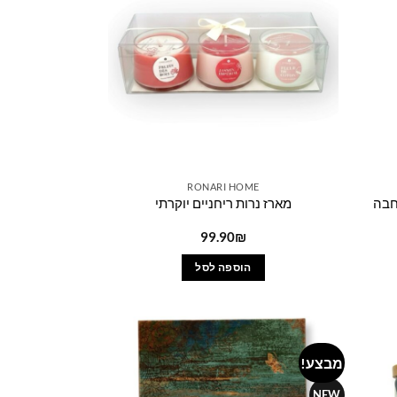
RONARI HOME
חבה
מארז נרות ריחניים יוקרתי
יר
99.90
₪
כחי
הוספה לסל
119.6
מבצע!
Add to
Add to
wishlist
wishlist
NEW