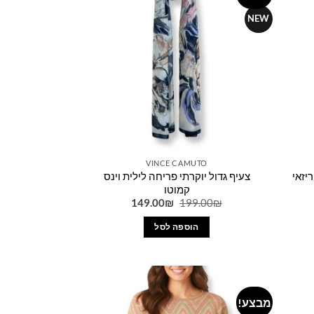
wishlist
wishlist
NEW
VINCE CAMUTO
יזאי
צעיף גדול יוקרתי פריחה לילית וינס
קמוטו
יר
המחיר
המחיר
149.00
₪
199.00
₪
כחי
המקורי
הנוכחי
היה:
הוא:
הוספה לסל
149.00₪.
199.00₪.
174.9
מבצע!
Add to
Add to