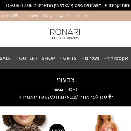
חות יקרים! אין משלוחים/איסוף עצמי בין התאריכים 09.08-17.08 !
סגו
אודות
צור קשר
שאלות ותשובות
מועדון ה
אקססוריז
נעליים
GIFTS
SHOP
OUTLET
SALE
צבעוני
HOME
»
צבעוני
סנן לפי מחיר/צבע/מותג/קטגוריה/מידה
מבצע!