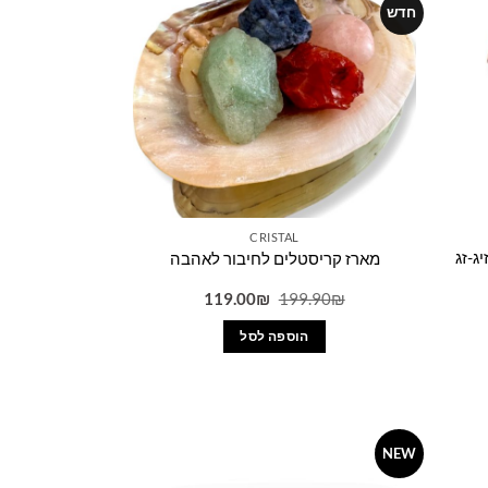
ניתן
חדש
לבחור
את
האפשרויות
בעמוד
המוצר
CRISTAL
ג-זג
מארז קריסטלים לחיבור לאהבה
יר
המחיר
המחיר
119.00
₪
199.90
₪
כחי
המקורי
הנוכחי
היה:
הוא:
הוספה לסל
119.00₪.
199.90₪.
699.0
NEW
Add to
Add to
wishlist
wishlist