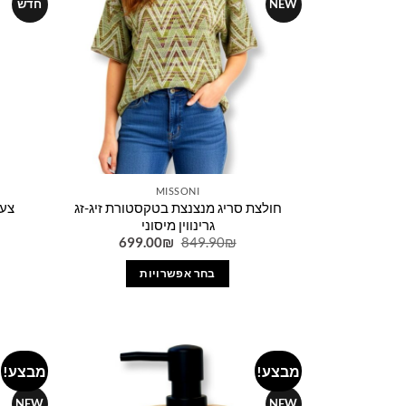
ניתן
NEW
חדש
לבחור
את
האפשרויות
בעמוד
המוצר
MISSONI
חולצת סריג מנצנצת בטקסטורת זיג-זג
צעי
גרינווין מיסוני
המחיר
המחיר
699.00
₪
849.90
₪
המקורי
הנוכחי
היה:
הוא:
בחר אפשרויות
699.00₪.
849.90₪.
למוצר
זה
יש
מספר
מבצע!
מבצע!
Add to
סוגים.
wishlist
ניתן
NEW
NEW