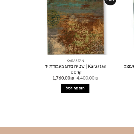
KARASTAN
עוצב
Karastan | שטיח סרוג בעבודת יד
קרסטן
ר
המחיר
המחיר
1,760.00
₪
4,400.00
₪
י
המקורי
הנוכחי
היה:
הוא:
הוספה לסל
1,760.00₪.
4,400.00₪.
79.