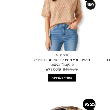
wishlist
wishlist
NEW
MISSONI
דה
חולצת סריג מנצנצת בטקסטורת זיג-זג
פינקגולד מיסוני
יר
המחיר
המחיר
699.00
₪
849.90
₪
כחי
המקורי
הנוכחי
היה:
הוא:
בחר אפשרויות
699.00₪.
849.90₪.
799.0
למוצר
זה
יש
מספר
מבצע!
Add to
Add to
סוגים.
wishlist
wishlist