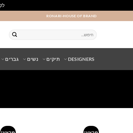
לקו
Ski
RONARI-HOUSE OF BRAND
t
conten
חיפוש
עבור:
DESIGNERS
תיקים
נשים
גברים
מבצע!
מבצע!