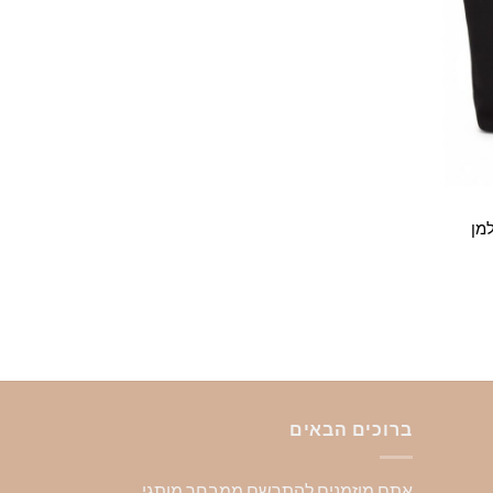
למן
יר
חי
49.
ברוכים הבאים
אתם מוזמנים להתרשם ממבחר מותגי