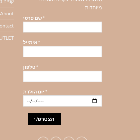
קנייה 
האפשרויות
מיוחדות
About-אודות
בעמוד
*
שם פרטי
המוצר
ontact
OUTLET
*
אימייל
*
טלפון
*
יום הולדת