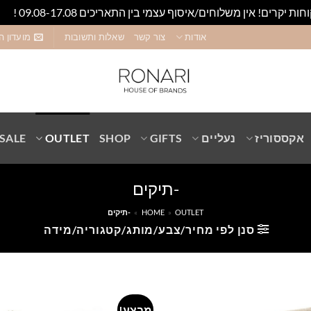
חות יקרים! אין משלוחים/איסוף עצמי בין התאריכים 09.08-17.08 !
סגו
אודות
צור קשר
שאלות ותשובות
מועדון ה
אקססוריז
נעליים
GIFTS
SHOP
OUTLET
SALE
-תיקים
OUTLET
»
HOME
»
-תיקים
סנן לפי מחיר/צבע/מותג/קטגוריה/מידה
מבצע!