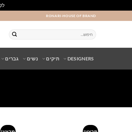
לקו
Ski
RONARI-HOUSE OF BRAND
t
conten
חיפוש
עבור:
DESIGNERS
תיקים
נשים
גברים
מבצע!
מבצע!