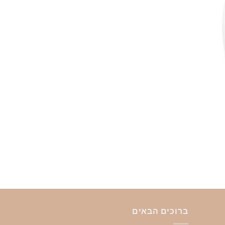
לבחור
את
האפשרויות
בעמוד
המוצר
יר
חי
69.
ברוכים הבאים