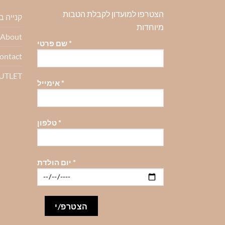
לבחור
הצטרפו למועדון לקבלת הטבות
את
קנייה 
האפשרויות
מיוחדות
About-אודות
בעמוד
*
שם פרטי
המוצר
ontact
OUTLET
*
אימייל
*
טלפון
*
יום הולדת