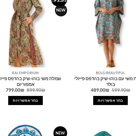
Add to
wishlist
NEW
RAJ EMPORIUM
BOLD BEAUTIFUL
 משי עם בוהו-שיק בהדפס פייזלי
שמלת משי בוהו-שיק בהדפס פייזלי
בולד
אמפוריום
המחיר
המחיר
המחיר
המח
799.00
₪
899.90
₪
489.00
₪
599.90
₪
המקורי
הנוכחי
המקורי
הנו
היה:
הוא:
היה:
הוא:
בחר אפשרויות
בחר אפשרויות
0₪.
899.90₪.
489.00₪.
599.90₪.
למוצר
למוצר
זה
זה
יש
יש
מספר
מספר
NEW
Add to