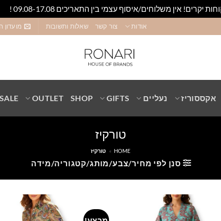
חות יקרים! אין משלוחים/איסוף עצמי בין התאריכים 09.08-17.08 !
סגו
אודות
צור קשר
שאלות ותשובות
מועדון ה
אקססוריז
נעליים
GIFTS
SHOP
OUTLET
SALE
טורקיז
HOME
»
טורקיז
סנן לפי מחיר/צבע/מותג/קטגוריה/מידה
מבצע!