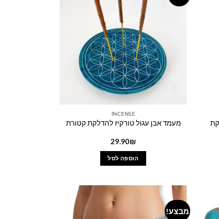
wishlist
wishlist
INCENSE
קת
מעמד אבן עגול טורקיז להדלקת קטורת
29.90
₪
הוספה לסל
מבצע!
Add to
Add to