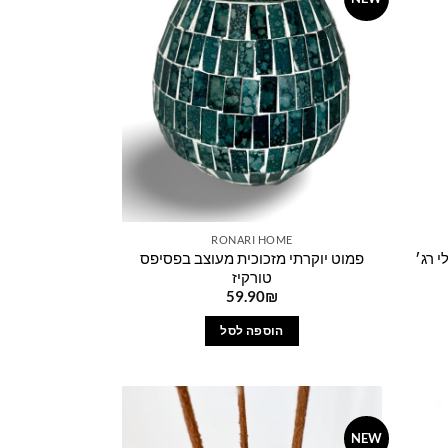
Add to
Add to
wishlist
wishlist
RONARI HOME
 רג׳
פמוט יוקרתי מזכוכית מעוצב בפסיפס
טורקיז
יר
59.90
₪
כחי
הוספה לסל
799.0
NEW
Add to
Add to