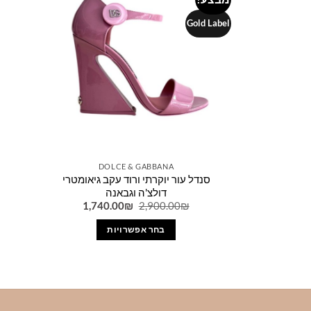
Add to
wishlist
Gold Label
DOLCE & GABBANA
סנדל עור יוקרתי ורוד עקב גיאומטרי
דולצ'ה וגבאנה
המחיר
המחיר
1,740.00
₪
2,900.00
₪
המקורי
הנוכחי
היה:
הוא:
בחר אפשרויות
1,740.00₪.
2,900.00₪.
למוצר
זה
יש
מספר