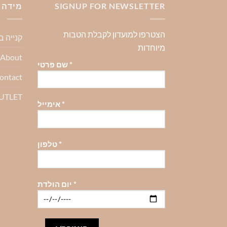
סוגים.
SIGNUP FOR NEWSLETTER
מידה 
ניתן
לבחור
הצטרפו למועדון לקבלת הטבות
את
קנייה 
האפשרויות
מיוחדות
About-אודות
בעמוד
*
שם פרטי
המוצר
ontact
OUTLET
*
אימייל
*
טלפון
*
יום הולדת