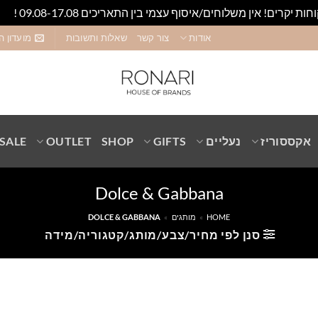
חות יקרים! אין משלוחים/איסוף עצמי בין התאריכים 09.08-17.08 !
סגו
אודות
צור קשר
שאלות ותשובות
מועדון ה
אקססוריז
נעליים
GIFTS
SHOP
OUTLET
SALE
Dolce & Gabbana
HOME
»
מותגים
»
DOLCE & GABBANA
סנן לפי מחיר/צבע/מותג/קטגוריה/מידה