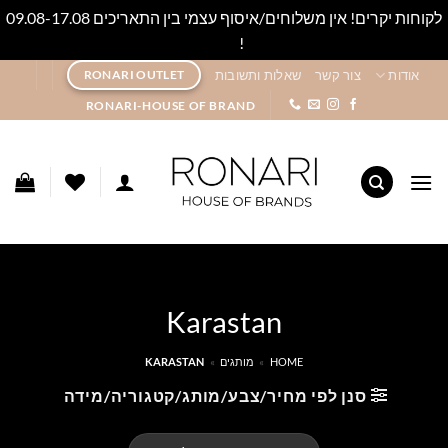
לקוחות יקרים! אין משלוחים/איסוף עצמי בין התאריכים 09.08-17.08
!
סגור
Ski
אודות
צור קשר
שאלות ותשובות
RONARI OUTLET
t
RONARI-HOUSE OF BRAND
conten
Karastan
HOME
»
מותגים
»
KARASTAN
סנן לפי מחיר/צבע/מותג/קטגוריה/מידה