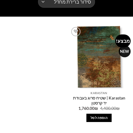
מבצע!
Add to
wishlist
NEW
KARASTAN
Karastan | שטיח סרוג בעבודת
יד קרסטן
המחיר
המחיר
1,760.00
₪
4,400.00
₪
המקורי
הנוכחי
היה:
הוא:
הוספה לסל
1,760.00₪.
4,400.00₪.