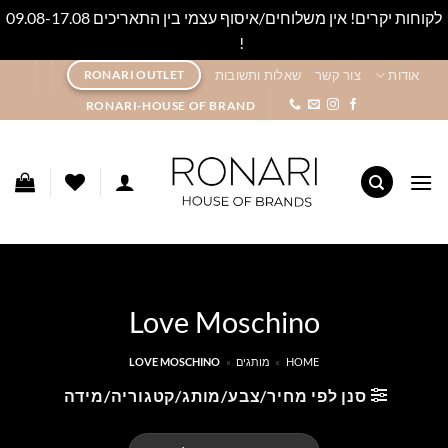
לקוחות יקרים! אין משלוחים/איסוף עצמי בין התאריכים 09.08-17.08
!
סגור
Ski
אודות
צור קשר
שאלות ותשובות
RONARI OUTLET
t
RONARI-HOUSE OF BRAND
conten
Love Moschino
HOME
»
מותגים
»
LOVE MOSCHINO
סנן לפי מחיר/צבע/מותג/קטגוריה/מידה