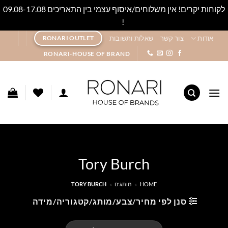
לקוחות יקרים! אין משלוחים/איסוף עצמי בין התאריכים 09.08-17.08
!
סגור
Ski
אודות
צור קשר
שאלות ותשובות
RONARI OUTLET
t
RONARI-HOUSE OF BRAND
conten
Tory Burch
HOME
»
מותגים
»
TORY BURCH
סנן לפי מחיר/צבע/מותג/קטגוריה/מידה