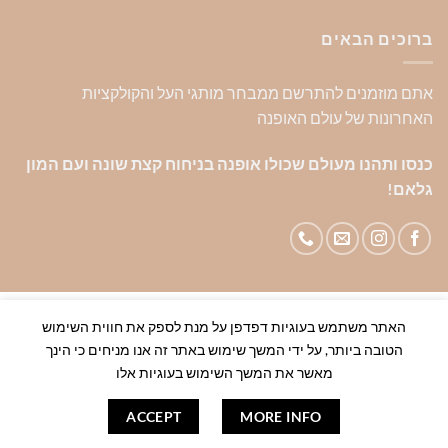
ברוכים הבאים
אתם מוזמנים להתרשם ממבחר מותגי העל והקולקציות
האחרונות של עולם האופנה
כנסו ותהנו מעולם שכולו אופנה בניחוח קצת שונה ועם המון
גלאם!
--------------------------------------------------------------------------
האתר משתמש בעוגיות דפדפן על מנת לספק את חווית השימוש
-----------להזמנות סיטונאיות לעסקים צרו קשר 0544445598---------
הטובה ביותר, על ידי המשך שימוש באתר זה אנו מניחים כי הינך
--------------------------------------------------------------
מאשר את המשך השימוש בעוגיות אלו
אודות
צור קשר
שאלות ותשובות
ACCEPT
MORE INFO
100% ORIGINAL BRANDS-House of Brands