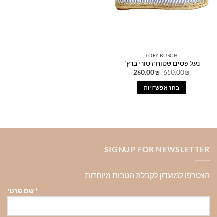
את
את
האפשרויות
האפשרויות
בעמוד
בעמוד
המוצר
המוצר
TORY BURCH
נעל פסים שטוחה טורי ברץ׳
המחיר
המחיר
260.00
₪
650.00
₪
המקורי
הנוכחי
היה:
הוא:
בחר אפשרויות
260.00₪.
650.00₪.
למוצר
זה
יש
מספר
סוגים.
SIGNUP FOR NEWSLETTER
ניתן
לבחור
את
הצטרפו למועדון לקבלת הטבות מיוחדות
האפשרויות
בעמוד
*
שם פרטי
המוצר