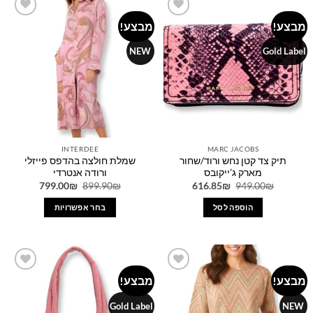
מספר
מבצע!
מבצע!
Add to
Add to
סוגים.
wishlist
wishlist
ניתן
NEW
Gold Label
לבחור
את
האפשרויות
בעמוד
המוצר
INTERDEE
MARC JACOBS
תיק צד קטן נחש ורוד/שחור
שמלת חולצה בהדפס פייזלי
מארק ג’ייקובס
ורודה אנטרדי
המחיר
המחיר
המחיר
המחיר
799.00
₪
899.90
₪
616.85
₪
949.00
₪
המקורי
הנוכחי
המקורי
הנוכחי
היה:
הוא:
היה:
הוא:
הוספה לסל
בחר אפשרויות
799.00₪.
899.90₪.
616.85₪.
949.00₪.
למוצר
זה
יש
מספר
מבצע!
מבצע!
Add to
Add to
סוגים.
wishlist
wishlist
ניתן
Gold Label
NEW
לבחור