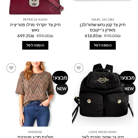
המוצר
PATRICIA NASH
MARC JACOBS
תיק צד קטן נחש שחור/לבן
תיק צד יוקרתי מרלו פטריציה
מארק ג’ייקובס
נאש
המחיר
המחיר
המחיר
המחיר
649.35
₪
999.00
₪
616.85
₪
949.00
₪
המקורי
הנוכחי
המקורי
הנוכחי
היה:
הוא:
היה:
הוא:
הוספה לסל
הוספה לסל
649.35₪.
999.00₪.
616.85₪.
949.00₪.
מבצע!
מבצע!
Add to
Add to
wishlist
wishlist
NEW
NEW
MISSONI
LOVE MOSCHINO
תיק גב שחור יוקרתי לאב
חולצת סריג מנצנצת