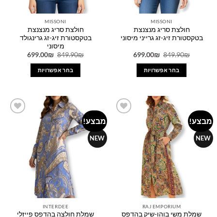
MISSONI
MISSONI
חולצת סריג מנצנצת
חולצת סריג מנצנצת
בטקסטורת זיג-זג גרייני מיסוני
בטקסטורת זיג-זג גרינגולד
מיסוני
המחיר
המחיר
המחיר
המחיר
699.00
₪
849.90
₪
699.00
₪
849.90
₪
המקורי
הנוכחי
המקורי
הנוכחי
היה:
הוא:
היה:
הוא:
בחר אפשרויות
בחר אפשרויות
699.00₪.
849.90₪.
699.00₪.
849.90₪.
למוצר
למוצר
זה
זה
יש
יש
מספר
מספר
מבצע!
מבצע!
Add to
Add to
סוגים.
סוגים.
wishlist
wishlist
ניתן
ניתן
NEW
NEW
לבחור
לבחור
את
את
האפשרויות
האפשרויות
בעמוד
בעמוד
המוצר
המוצר
INTERDEE
RAJ EMPORIUM
שמלת משי בוהו-שיק בהדפס
שמלת חולצה בהדפס פייזלי