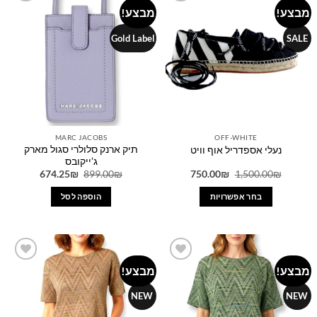
מבצע!
מבצע!
Add to
Add to
סוגים.
wishlist
wishlist
ניתן
Gold Label
SALE
לבחור
את
האפשרויות
בעמוד
המוצר
MARC JACOBS
OFF-WHITE
תיק ארנק סלולרי סגול מארק
נעלי אספדריל אוף וויט
ג’ייקובס
המחיר
המחיר
המחיר
המחיר
674.25
₪
899.00
₪
750.00
₪
1,500.00
₪
המקורי
הנוכחי
המקורי
הנוכחי
היה:
הוא:
היה:
הוא:
בחר אפשרויות
הוספה לסל
674.25₪.
899.00₪.
750.00₪.
1,500.00₪.
למוצר
זה
יש
מספר
מבצע!
מבצע!
Add to
Add to
סוגים.
wishlist
wishlist
ניתן
NEW
NEW
לבחור