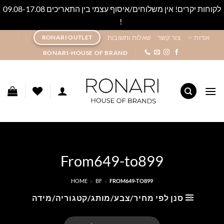
לקוחות יקרים! אין משלוחים/איסוף עצמי בין התאריכים 09.08-17.08
!
סגור
Ski
אודות
צור קשר
שאלות ותשובות
RONARI OUTLET
t
RONARI-HOUSE OF BRAND
conten
From649-to899
HOME
»
BF
»
FROM649-TO899
סנן לפי מחיר/צבע/מותג/קטגוריה/מידה