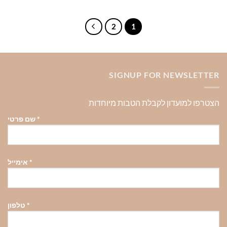
למוצר
למוצר
זה
זה
יש
יש
2
1
מספר
מספר
סוגים.
סוגים.
ניתן
ניתן
לבחור
לבחור
SIGNUP FOR NEWSLETTER
את
את
האפשרויות
האפשרויות
בעמוד
בעמוד
הצטרפו למועדון לקבלת הטבות מיוחדות
המוצר
המוצר
*
שם פרטי
*
אימייל
*
טלפון