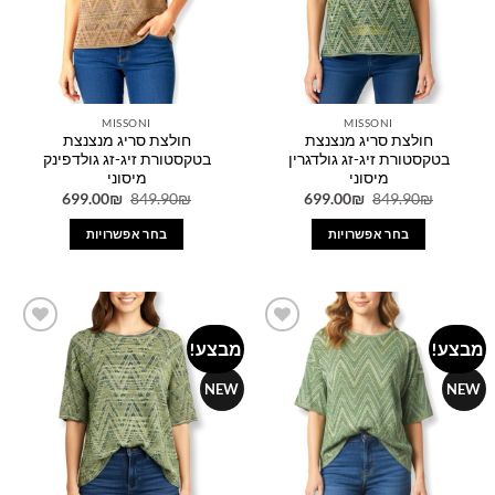
את
האפשרויות
בעמוד
המוצר
MISSONI
MISSONI
חולצת סריג מנצנצת
חולצת סריג מנצנצת
בטקסטורת זיג-זג גולדגרין
בטקסטורת זיג-זג גולדפינק
מיסוני
מיסוני
המחיר
המחיר
המחיר
המחיר
699.00
₪
849.90
₪
699.00
₪
849.90
₪
המקורי
הנוכחי
המקורי
הנוכחי
היה:
הוא:
היה:
הוא:
בחר אפשרויות
בחר אפשרויות
699.00₪.
849.90₪.
699.00₪.
849.90₪.
למוצר
למוצר
זה
זה
יש
יש
מספר
מספר
מבצע!
מבצע!
Add to
Add to
סוגים.
סוגים.
wishlist
wishlist
ניתן
ניתן
NEW
NEW
לבחור
לבחור
את
את
האפשרויות
האפשרויות
בעמוד
בעמוד
המוצר
המוצר