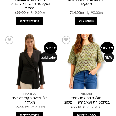
מוסקינו
בטקסטורת זיג-זג גולדבראון
מיסוני
המחיר
המחיר
המחיר
המחיר
699.00
₪
849.90
₪
714.00
₪
1,190.00
₪
המקורי
הנוכחי
המקורי
הנוכחי
היה:
הוא:
היה:
הוא:
הוספה לסל
בחר אפשרויות
699.00₪.
849.90₪.
714.00₪.
1,190.00₪.
למוצר
זה
יש
מספר
מבצע!
מבצע!
Add to
Add to
סוגים.
wishlist
wishlist
ניתן
Gold Label
NEW
לבחור
את
האפשרויות
בעמוד
המוצר
MARELLA
MISSONI
חולצת סריג מנצנצת
בלייזר שחור קשירה בצד
בטקסטורת זיג-זג גרינווין מיסוני
מארלה
המחיר
המחיר
המחיר
המחיר
569.40
₪
949.00
₪
699.00
₪
849.90
₪
המקורי
הנוכחי
המקורי
הנוכחי
היה:
הוא:
היה:
הוא:
בחר אפשרויות
בחר אפשרויות