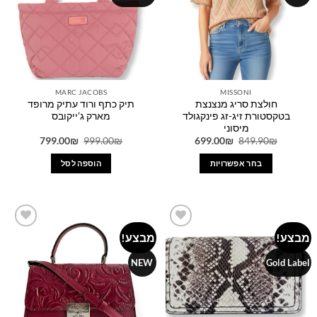
את
האפשרויות
בעמוד
המוצר
MARC JACOBS
MISSONI
חולצת סריג מנצנצת
תיק כתף ורוד עתיק מרופד
בטקסטורת זיג-זג פינקגולד
מארק ג’ייקובס
מיסוני
המחיר
המחיר
המחיר
המחיר
799.00
₪
999.00
₪
699.00
₪
849.90
₪
המקורי
הנוכחי
המקורי
הנוכחי
היה:
הוא:
היה:
הוא:
בחר אפשרויות
הוספה לסל
799.00₪.
999.00₪.
699.00₪.
849.90₪.
למוצר
זה
יש
מספר
מבצע!
מבצע!
Add to
Add to
סוגים.
wishlist
wishlist
ניתן
NEW
Gold Label
לבחור
את
האפשרויות
בעמוד