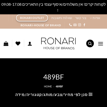
לקוחות יקרים! אין משלוחים/איסוף עצמי בין התאריכים 09.08-17.08
!
סגור
Ski
אודות
צור קשר
שאלות ותשובות
RONARI OUTLET
t
RONARI-HOUSE OF BRAND
conten
489BF
HOME
»
489BF
סנן לפי מחיר/צבע/מותג/קטגוריה/מידה