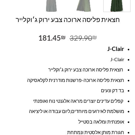
חצאית פליסה ארוכה צבע ירוק ג׳וקלייר
המחיר
המחיר
181.45
329.90
₪
₪
המקורי
הנוכחי
J-Clair
היה:
הוא:
181.45₪.
329.90₪.
J-Clair
חצאית פליסה ארוכה צבע ירוק ג׳וקלייר
חצאית פליסה ארוכה-פרשנות מודרנית לקלאסיקה
בד דק ונעים
קפלים עדינים יוצרים מראה אלגנטי נוח ואופנתי
מושלמת לאירועים מיוחדים,ליום עבודה או ליציאה
אופנתית ומלאה בסטייל
חגורת מותן אלסטית ונמתחת