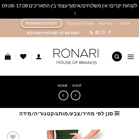
לקוחות יקרים! אין משלוחים/איסוף עצמי בין התאריכים 09.08-17.08
!
סגור
Ski
אודות
צור קשר
שאלות ותשובות
RONARI OUTLET
t
RONARI-HOUSE OF BRAND
conten
HOME
»
SHOP
סנן לפי מחיר/צבע/מותג/קטגוריה/מידה