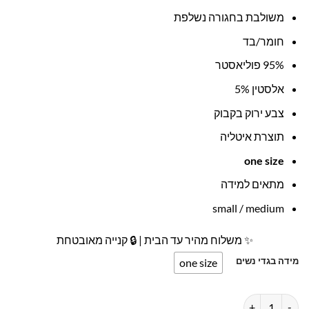
משולבת בחגורה נשלפת
חומר/בד
95% פוליאסטר
אלסטין 5%
צבע ירוק בקבוק
תוצרת איטליה
one size
מתאים למידה
small / medium
✨ משלוח מהיר עד הבית | 🔒 קנייה מאובטחת
מידה בגדי נשים
one size
כמות של חצאית פליסה ארוכה צבע ירוק ג׳וקלייר