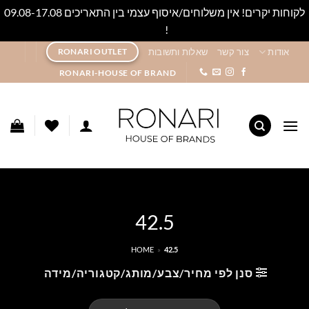
לקוחות יקרים! אין משלוחים/איסוף עצמי בין התאריכים 09.08-17.08
!
סגור
Ski
אודות
צור קשר
שאלות ותשובות
RONARI OUTLET
t
RONARI-HOUSE OF BRAND
conten
42.5
HOME
»
42.5
סנן לפי מחיר/צבע/מותג/קטגוריה/מידה