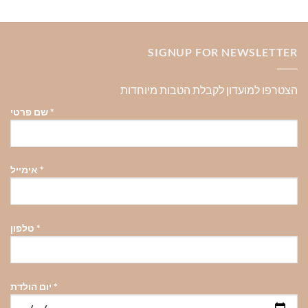
יש
מספר
סוגים.
SIGNUP FOR NEWSLETTER
ניתן
לבחור
את
הצטרפו למועדון לקבלת הטבות מיוחדות
האפשרויות
בעמוד
*
שם פרטי
המוצר
*
אימייל
*
טלפון
*
יום הולדת