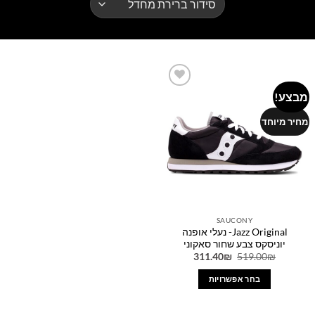
מבצע!
Add to
wishlist
מחיר מיוחד
SAUCONY
Jazz Original- נעלי אופנה
יוניסקס צבע שחור סאקוני
המחיר
המחיר
311.40
₪
519.00
₪
המקורי
הנוכחי
היה:
הוא:
בחר אפשרויות
311.40₪.
519.00₪.
למוצר
זה