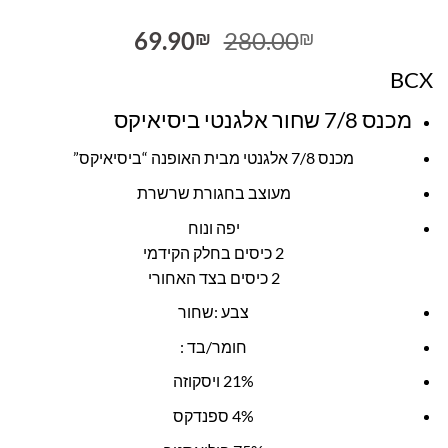
המחיר
המחיר
69.90
280.00
₪
₪
המקורי
הנוכחי
BCX
היה:
הוא:
69.90₪.
280.00₪.
מכנס 7/8 שחור אלגנטי ביסיאיקס
מכנס 7/8 אלגנטי מבית האופנה “ביסיאיקס”
מעוצב בחגורת שרשרת
יפה ונוח
2 כיסים בחלק הקידמי
2 כיסים בצד האחורי
צבע :שחור
חומר/בד :
21% ויסקוזה
4% ספנדקס