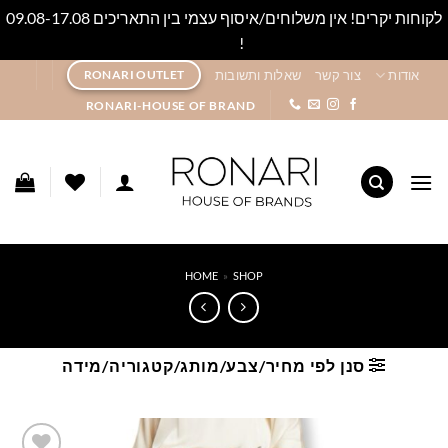
לקוחות יקרים! אין משלוחים/איסוף עצמי בין התאריכים 09.08-17.08
!
סגור
Ski
אודות
צור קשר
שאלות ותשובות
RONARI OUTLET
t
RONARI-HOUSE OF BRAND
conten
HOME
»
SHOP
סנן לפי מחיר/צבע/מותג/קטגוריה/מידה