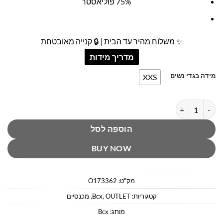
75% פוליאסטר
✨ משלוח מהיר עד הבית | 🔒 קנייה מאובטחת
מדריך מידות
מידה בגדי נשים
XXS
כמות של מכנס 7/8 שחור אלגנטי ביסיאיקס
הוספה לסל
BUY NOW
מק"ט:
O173362
קטגוריות:
OUTLET
,
Bcx
,
מכנסיים
מותג:
Bcx