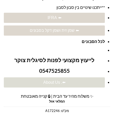
**ייתכנו שינויים בין סבון לסבון
⬅️ IFRA
⬅️ שמן זית ושמן דקל בסבונים
לכל הסבונים
לייעוץ מקצועי לפנות לסיגלית צוקר
0547525855
⬅️. About Us
✨ משלוח מהיר עד הבית | 🔒 קנייה מאובטחת
המלאי אזל
מק"ט:
A172246