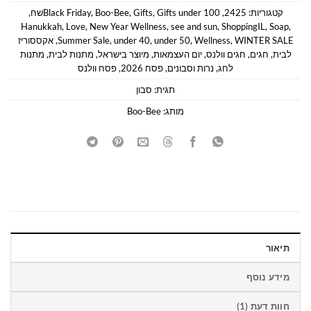
קטגוריות:
2425
,
Gifts under 100שח
,
Gifts
,
Boo-Bee
,
Black Friday
,
Hanukkah
,
Love
,
New Year Wellness
,
see and sun
,
ShoppingIL
,
Soap
,
WINTER SALE
,
Wellness
,
under 50
,
under 40
,
Summer Sale
,
אקססוריז
לבית
,
חגים
,
חגים וולנס
,
יום העצמאות
,
מיוצר בישראל
,
מתנות לבית
,
מתנות
לחג
,
נרות וסבונים
,
פסח 2026
,
פסח וולנס
תגית:
סבון
מותג:
Boo-Bee
תיאור
מידע נוסף
חוות דעת (1)