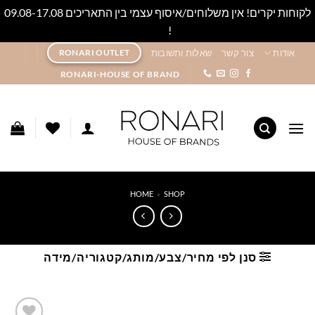
לקוחות יקרים! אין משלוחים/איסוף עצמי בין התאריכים 09.08-17.08
!
סגור
Ski
אודות
צור קשר
שאלות ותשובות
RONARI OUTLET
t
RONARI-HOUSE OF BRAND
conten
HOME
»
SHOP
סנן לפי מחיר/צבע/מותג/קטגוריה/מידה