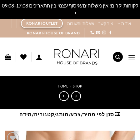
לקוחות יקרים! אין משלוחים/איסוף עצמי בין התאריכים 09.08-17.08
!
סגור
Ski
אודות
צור קשר
שאלות ותשובות
RONARI OUTLET
t
RONARI-HOUSE OF BRAND
conten
HOME
»
SHOP
סנן לפי מחיר/צבע/מותג/קטגוריה/מידה