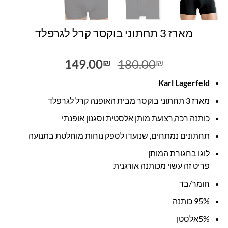
מארז 3 תחתוני בוקסר קרל לגרפלד
המחיר
המחיר
149.00
180.00
₪
₪
המקורי
הנוכחי
Karl Lagerfeld
היה:
הוא:
149.00₪.
180.00₪.
מארז 3 תחתוני בוקסר מבית האופנה קרל לגרפלד
כותנה רכה,רצועת מותן אלסטית וסגנון אופנתי
תחתונים נמתחים, שנועדו לספק נוחות מוחלטת בתנועה
לוגו בחגורת המותן
פריט זה עשוי מכותנה אורגנית
חומר/בד
95% כותנה
5%אלסטן