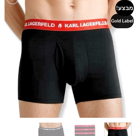
מבצע!
Add to
wishlist
Gold Label