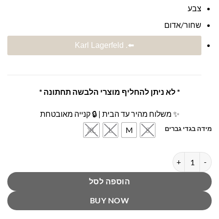
צבע
שחור/אדום
⬅️. Karl Lagerfeld
* לא ניתן להחליף מוצרי הלבשה תחתונה *
✨ משלוח מהיר עד הבית | 🔒 קנייה מאובטחת
מידה בגדי גברים
XL
L
M
S
כמות של מארז 3 תחתוני בוקסר קרל לגרפלד
הוספה לסל
BUY NOW