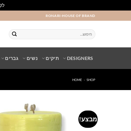
לקו
Ski
RONARI-HOUSE OF BRAND
t
conten
חיפוש
עבור:
DESIGNERS
תיקים
נשים
גברים
HOME
»
SHOP
מבצע!