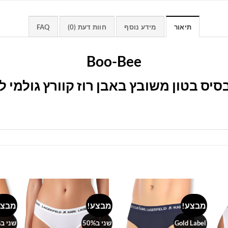
תיאור
מידע נוסף
חוות דעת (0)
FAQ
Boo-Bee
בסיס בטון משובץ באבן רוז קוורץ גולמי 
מבצע!
מבצע!
מבצע
Add to
Add to
Add 
wishlist
wishlist
wishl
Gold Label
שני ב50%
שני ב50%