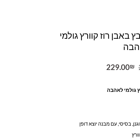
 באבן רוז קוורץ גולמי
הבה
המחיר
המחיר
229.00
₪
המקורי
הנוכחי
היה:
הוא:
229.00₪.
299.00₪.
רץ גולמי לאהבה
נן, בסיסי, עם מבנה יוצא דופן
ורץ