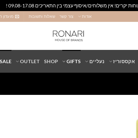
חות יקרים! אין משלוחים/איסוף עצמי בין התאריכים 09.08-17.08 !
סגו
אודות
צור קשר
שאלות ותשובות
מועדון ה
אקססוריז
נעליים
GIFTS
SHOP
OUTLET
SALE
Add to
wishlist