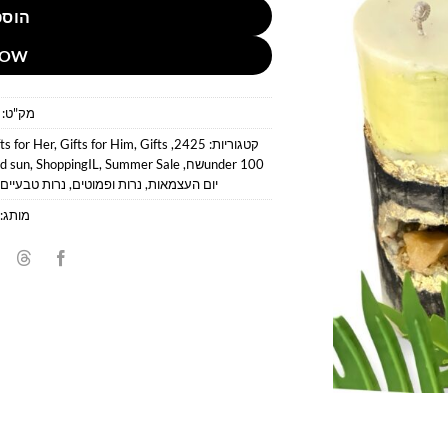
הוספ
NOW
מק"ט:
קטגוריות:
2425
,
Gifts
,
Gifts for Him
,
ts for Her
under 100שח
,
Summer Sale
,
ShoppingIL
,
d sun
יום העצמאות
,
נרות ופמוטים
,
נרות טבעיים 
מותג: