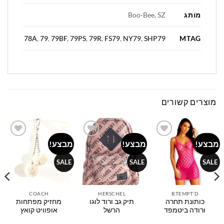
מותג
Boo-Bee, SZ
MTAG
78A
,
79
,
79BF
,
79PS
,
79R
,
FS79
,
NY79
,
SHP79
מוצרים קשורים
מבצע!
מבצע!
מבצע!
Add to
Add to
Add to
wishlist
wishlist
wishlist
SALE
SALE
SALE
COACH
HERSCHEL
B.TEMPT’D
כותונת תחרה
תיק גב ורוד לוגו
מחזיק מפתחות
ורודה ביטמפד
הרשל
אופוויט קואץ