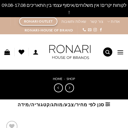
לקוחות יקרים! אין משלוחים/איסוף עצמי בין התאריכים 09.08-17.08
!
סגור
Ski
אודות
צור קשר
שאלות ותשובות
RONARI OUTLET
t
RONARI-HOUSE OF BRAND
conten
HOME
»
SHOP
סנן לפי מחיר/צבע/מותג/קטגוריה/מידה