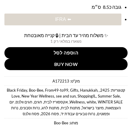
גובה כ8.5 ס״מ
⬅️ IFRA
✨ משלוח מהיר עד הבית | 🔒 קנייה מאובטחת
נשארו במלאי רק 1
הוספה לסל
BUY NOW
מק"ט:
A172213
קטגוריות:
2425
,
,
Hanukkah
,
Gifts
,
From49-to99
,
Boo-Bee
,
Black Friday
Love
,
New Year Wellness
,
see and sun
,
ShoppingIL
,
Summer Sale
,
WINTER SALE
,
white
,
Wellness
,
אקססוריז לבית
,
חגים
,
חגים וולנס
,
יום
העצמאות
,
מיוצר בישראל
,
מתנות לבית
,
מתנות לחג
,
נרות וסבונים
,
נרות
ופמוטים
,
נרות טבעיים עבודת יד
,
פסח 2026
,
פסח וולנס
מותג:
Boo-Bee