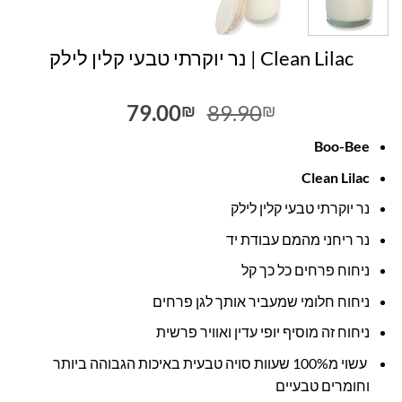
Clean Lilac | נר יוקרתי טבעי קלין לילק
המחיר
המחיר
79.00
89.90
₪
₪
המקורי
הנוכחי
Boo-Bee
היה:
הוא:
79.00₪.
89.90₪.
Clean Lilac
נר יוקרתי טבעי קלין לילק
נר ריחני מהמם עבודת יד
ניחוח פרחים כל כך קל
ניחוח חלומי שמעביר אותך לגן פרחים
ניחוח זה מוסיף יופי עדין ואוויר פרשית
עשוי מ100% שעוות סויה טבעית באיכות הגבוהה ביותר
וחומרים טבעיים