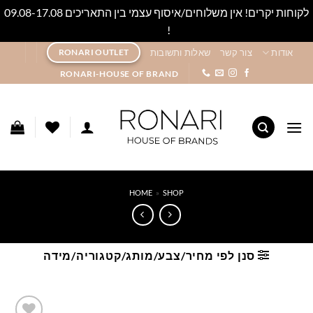
לקוחות יקרים! אין משלוחים/איסוף עצמי בין התאריכים 09.08-17.08
!
סגור
Ski
אודות
צור קשר
שאלות ותשובות
RONARI OUTLET
t
RONARI-HOUSE OF BRAND
conten
HOME
»
SHOP
סנן לפי מחיר/צבע/מותג/קטגוריה/מידה