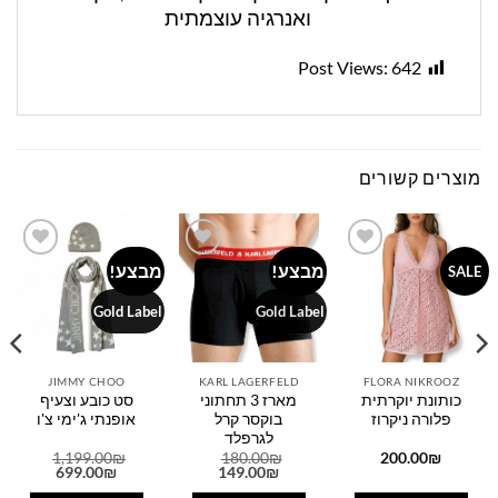
ואנרגיה עוצמתית
Post Views:
642
מוצרים קשורים
מבצע!
מבצע!
Add to
Add to
Add to
SALE
wishlist
wishlist
wishlist
Gold Label
Gold Label
JIMMY CHOO
KARL LAGERFELD
FLORA NIKROOZ
כותונת יוקרתית
מארז 3 תחתוני
סט כובע וצעיף
פלורה ניקרוז
בוקסר קרל
אופנתי ג'ימי צ'ו
לגרפלד
1,199.00
₪
180.00
₪
200.00
₪
המחיר
המחיר
המחיר
המחיר
699.00
₪
149.00
₪
המקורי
הנוכחי
המקורי
הנוכחי