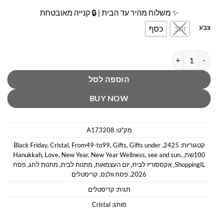
✨ משלוח מהיר עד הבית | 🔒 קנייה מאובטחת
צבע
זהב
כסף
כמות של עץ אבני קריסטל קרנליאן לשמחה,תקווה ואנרגיה עוצמתית
הוספה לסל
BUY NOW
מק"ט:
A173208
קטגוריות:
2425
,
Gifts under
,
Gifts
,
From49-to99
,
Cristal
,
Black Friday
100שח
,
,
see and sun
,
New Year Wellness
,
New Year
,
Love
,
Hanukkah
ShoppingIL
,
אקססוריז לבית
,
יום העצמאות
,
מתנות לבית
,
מתנות לחג
,
פסח
2026
,
פסח וולנס
,
קריסטלים
תגית:
קריסטלים
מותג:
Cristal