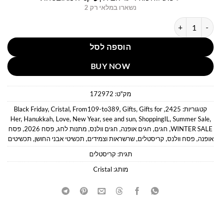
נשארו במלאי רק 2
כמות של צמיד אבני גרנט איכותי
הוספה לסל
BUY NOW
מק"ט:
172972
קטגוריות:
2425
,
Gifts for
,
Gifts
,
From109-to389
,
Cristal
,
Black Friday
Her
,
Hanukkah
,
Love
,
New Year
,
see and sun
,
ShoppingIL
,
Summer Sale
,
WINTER SALE
,
חגים
,
חגים אופנה
,
חגים וולנס
,
מתנות לחג
,
פסח 2026
,
פסח
אופנה
,
פסח וולנס
,
קריסטלים
,
שרשראות וצמידים
,
תכשיטי אבני החושן
,
תכשיטים
תגית:
קריסטלים
מותג:
Cristal