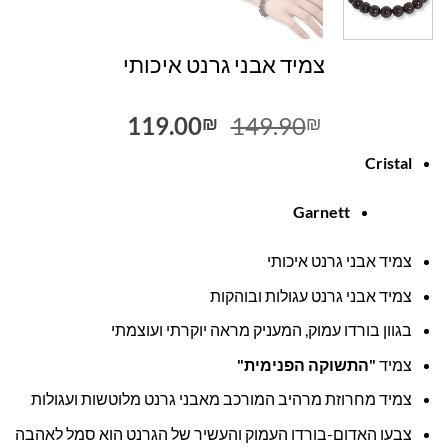
צמיד אבני גרנט איכותי
המחיר
המחיר
119.00
149.90
₪
₪
המקורי
הנוכחי
Cristal
היה:
הוא:
119.00₪.
149.90₪.
Garnett
צמיד אבני גרנט איכותי
צמיד אבני גרנט עגולות ובוהקות
בגוון בורדו עמוק, המעניק מראה יוקרתי ועוצמתי
צמיד
"התשוקה הפנימית"
צמיד מחרוזת מרהיב המורכב מאבני גרנט מלוטשות ועגולות
צבעו האדום-בורדו העמוק והעשיר של הגרנט הוא סמל לאהבה