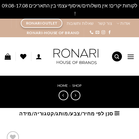
לקוחות יקרים! אין משלוחים/איסוף עצמי בין התאריכים 09.08-17.08
!
סגור
Ski
אודות
צור קשר
שאלות ותשובות
RONARI OUTLET
t
RONARI-HOUSE OF BRAND
conten
HOME
»
SHOP
סנן לפי מחיר/צבע/מותג/קטגוריה/מידה