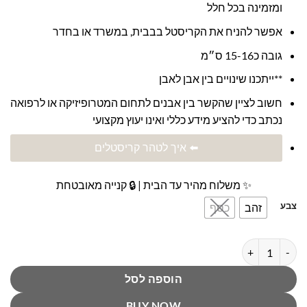
ומזמינה בכל חלל
אפשר להניח את הקריסטל בבבית, במשרד או בחדר
גובה כ15-16 ס״מ
**ייתכנו שינויים בין אבן לאבן
חשוב לציין שהקשר בין אבנים לתחום המטרופיזיקה או לרפואה
נכתב כדי להציע מידע כללי ואינו יעוץ מקצועי
⬅️ איך לטהר קריסטלים
✨ משלוח מהיר עד הבית | 🔒 קנייה מאובטחת
צבע
זהב
כסף
כמות של עץ אבני קריסטל פרידוט לשפע, שמחה וצמיחה פנימית ושמחת 
הוספה לסל
BUY NOW