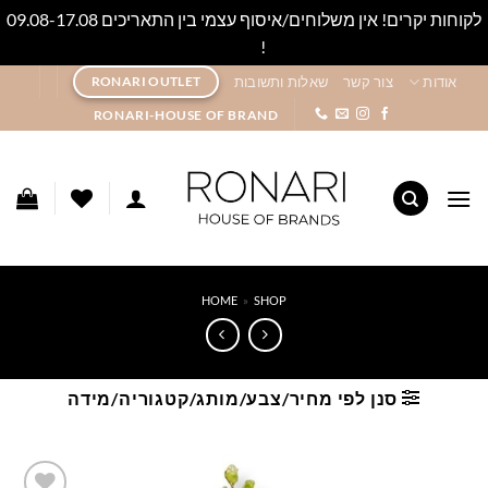
לקוחות יקרים! אין משלוחים/איסוף עצמי בין התאריכים 09.08-17.08
!
סגור
Ski
אודות
צור קשר
שאלות ותשובות
RONARI OUTLET
t
RONARI-HOUSE OF BRAND
conten
HOME
»
SHOP
סנן לפי מחיר/צבע/מותג/קטגוריה/מידה