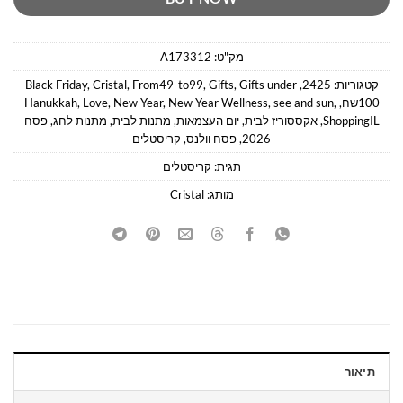
מק"ט:
A173312
קטגוריות:
2425
,
Gifts under
,
Gifts
,
From49-to99
,
Cristal
,
Black Friday
100שח
,
,
see and sun
,
New Year Wellness
,
New Year
,
Love
,
Hanukkah
ShoppingIL
,
אקססוריז לבית
,
יום העצמאות
,
מתנות לבית
,
מתנות לחג
,
פסח
2026
,
פסח וולנס
,
קריסטלים
תגית:
קריסטלים
מותג:
Cristal
תיאור