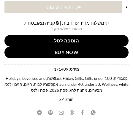
⬅️. הוראות שימוש
✨ משלוח מהיר עד הבית | 🔒 קנייה מאובטחת
נשארו במלאי רק 1
הוספה לסל
BUY NOW
מק"ט:
171409
קטגוריות:
Gifts under 100שח
,
Gifts
,
Black Friday
,
see and
,
Love
,
Holidays
white
,
Wellness
,
under 50
,
under 40
,
sun
,
אקססוריז לבית
,
חגים
,
חגים וולנס
,
מבערים
,
מתנות לחג
,
פסח 2026
,
פסח וולנס
מותג:
SZ