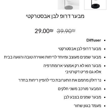
מבער דרופ לבן אבסטרקטי
המחיר
המחיר
29.00
39.90
₪
₪
המקורי
הנוכחי
Diffuser
היה:
הוא:
29.00₪.
39.90₪.
מבער דרופ לבן אבסטרקטי
מבער שמנים מעוצב ומיוחד לריחות ואווירה טובה ורגועה בבית
מבער הוא לא רק אמצעי ארומתרפיה
אלא גם פריט דקורטיבי
נר דולק מחמם את התערובת כדי להפיץ ריחות בחדר
המבער מורכב משני חלקים
מבער שמנים בצבע לבן
מעמד בגוון שחור