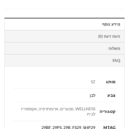
מידע נוסף
חוות דעת (0)
משלוח
FAQ
מותג
SZ
צבע
לבן
WELLNESS, מבערים, ארומתרפיה, אקססוריז
קטגוריה
לבית
MTAG
29BF
,
29PS
,
29R
,
FS29
,
SHP29