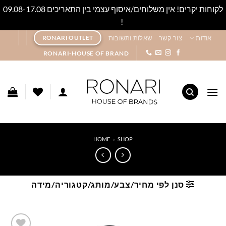
לקוחות יקרים! אין משלוחים/איסוף עצמי בין התאריכים 09.08-17.08
!
סגור
Ski
אודות
צור קשר
שאלות ותשובות
RONARI OUTLET
t
RONARI-HOUSE OF BRAND
conten
HOME
»
SHOP
סנן לפי מחיר/צבע/מותג/קטגוריה/מידה