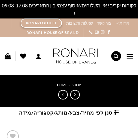
לקוחות יקרים! אין משלוחים/איסוף עצמי בין התאריכים 09.08-17.08
!
סגור
Ski
אודות
צור קשר
שאלות ותשובות
RONARI OUTLET
t
RONARI-HOUSE OF BRAND
conten
HOME
»
SHOP
סנן לפי מחיר/צבע/מותג/קטגוריה/מידה