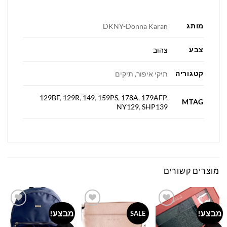
מותג
DKNY-Donna Karan
צבע
צהוב
קטגוריה
תיקי איפור, תיקים
129BF
,
129R
,
149
,
159PS
,
178A
,
179AFP
,
MTAG
NY129
,
SHP139
מוצרים קשורים
מבצע!
מבצע!
Add to
Add to
Add to
SALE
wishlist
wishlist
wishlist