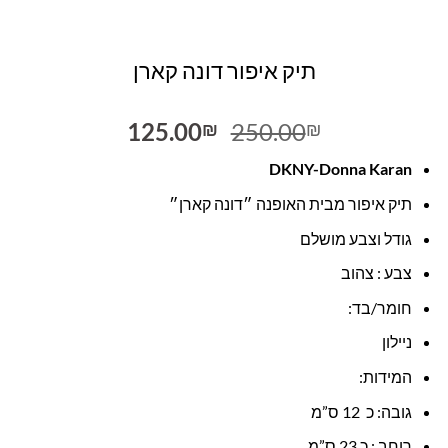
תיק איפור דונה קארן
המחיר
המחיר
125.00
250.00
₪
₪
המקורי
הנוכחי
DKNY-Donna Karan
היה:
הוא:
125.00₪.
250.00₪.
תיק איפור מבית האופנה ״דונה קארן״
גודל וצבע מושלם
צבע : צהוב
חומר/בד:
ניילון
המידות:
גובה: כ 12 ס”מ
רוחב : כ 23 ס”מ