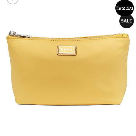
מבצע!
Add to
wishlist
SALE