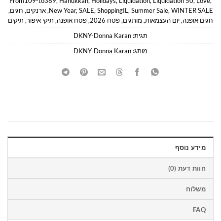
From109-to389
,
Hanukkah
,
Holidays
,
Liquidation
,
Liquidation 50
,
Love
,
WINTER SALE
,
Summer Sale
,
ShoppingIL
,
SALE
,
New Year
,
ארנקים
,
חגים
,
חגים אופנה
,
יום העצמאות
,
מותגים
,
פסח 2026
,
פסח אופנה
,
תיקי איפור
,
תיקים
תגית:
DKNY-Donna Karan
מותג:
DKNY-Donna Karan
מידע נוסף
חוות דעת (0)
משלוח
FAQ