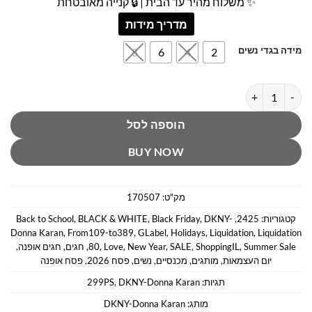
✨ משלוח מהיר עד הבית | 🔒 קנייה מאובטחת
מדריך מידות
מידה בגדי נשים
8
6
4
2
כמות של מכנס קצר אלגנט פסים דונה קארן
הוספה לסל
BUY NOW
מק"ט:
170507
קטגוריות:
2425
,
DKNY-
,
Black Friday
,
BLACK & WHITE
,
Back to School
Donna Karan
,
From109-to389
,
GLabel
,
Holidays
,
Liquidation
,
Liquidation
Summer Sale
,
ShoppingIL
,
SALE
,
New Year
,
Love
,
80
,
חגים
,
חגים אופנה
,
יום העצמאות
,
מותגים
,
מכנסיים
,
נשים
,
פסח 2026
,
פסח אופנה
תגיות:
DKNY-Donna Karan
,
299PS
מותג:
DKNY-Donna Karan