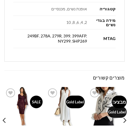
קטגוריה
אופנת נשים, מכנסיים
מידה בגדי
2, 4, 6, 8, 10
נשים
249BF
,
278A
,
279R
,
399
,
399AFP
,
MTAG
NY299
,
SHP269
מוצרים קשורים
מבצע!
Add to
Add to
Add to
SALE
Gold Label
wishlist
wishlist
wishlist
Gold Label