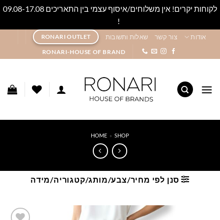
לקוחות יקרים! אין משלוחים/איסוף עצמי בין התאריכים 09.08-17.08
!
סגור
Ski
אודות
צור קשר
שאלות ותשובות
RONARI OUTLET
t
RONARI-HOUSE OF BRAND
conten
HOME
»
SHOP
סנן לפי מחיר/צבע/מותג/קטגוריה/מידה