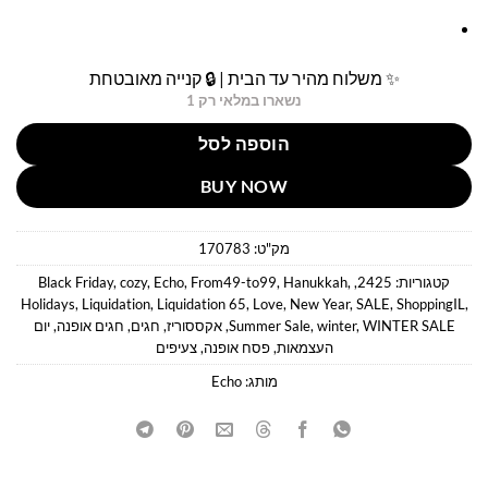
✨ משלוח מהיר עד הבית | 🔒 קנייה מאובטחת
נשארו במלאי רק 1
הוספה לסל
BUY NOW
מק"ט:
170783
קטגוריות:
2425
,
,
Hanukkah
,
From49-to99
,
Echo
,
cozy
,
Black Friday
Holidays
,
Liquidation
,
Liquidation 65
,
Love
,
New Year
,
SALE
,
ShoppingIL
,
WINTER SALE
,
winter
,
Summer Sale
,
אקססוריז
,
חגים
,
חגים אופנה
,
יום
העצמאות
,
פסח אופנה
,
צעיפים
מותג:
Echo