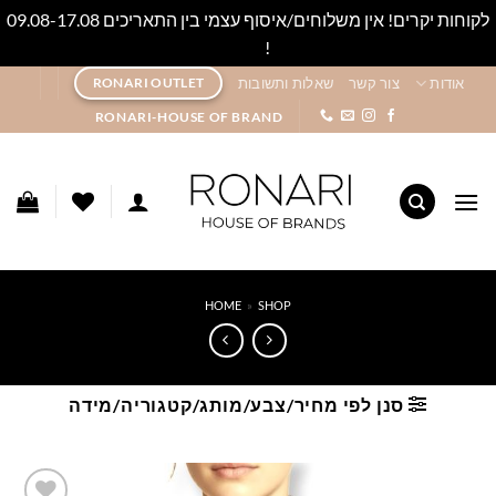
לקוחות יקרים! אין משלוחים/איסוף עצמי בין התאריכים 09.08-17.08
!
סגור
Ski
אודות
צור קשר
שאלות ותשובות
RONARI OUTLET
t
RONARI-HOUSE OF BRAND
conten
HOME
»
SHOP
סנן לפי מחיר/צבע/מותג/קטגוריה/מידה