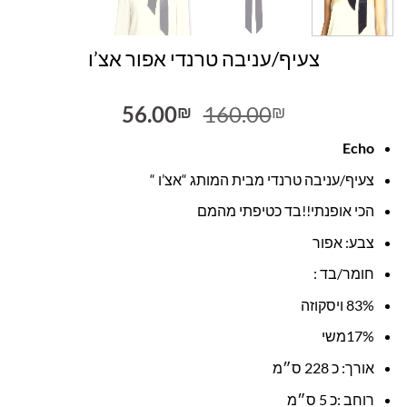
צעיף/עניבה טרנדי אפור אצ’ו
המחיר
המחיר
56.00
160.00
₪
₪
המקורי
הנוכחי
Echo
היה:
הוא:
56.00₪.
160.00₪.
צעיף/עניבה טרנדי מבית המותג “אצ’ו “
הכי אופנתי!!בד כטיפתי מהמם
צבע: אפור
חומר/בד :
83% ויסקוזה
17%משי
אורך: כ 228 ס״מ
רוחב :כ 5 ס״מ