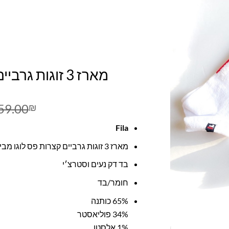
מארז 3 זוגות גרביים קצרות פס לוגו פילה
59.00
₪
Fila
מארז 3 זוגות גרביים קצרות פס לוגו מבית האופנה פילה
בד דק נעים וסטרצ׳י
חומר/בד
65% כותנה
34% פוליאסטר
1% אלסטן