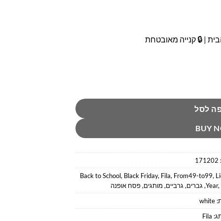
ית | 🔒 קנייה מאובטחת
ה לסל
BUY 
171202
Back to School
,
Black Friday
,
Fila
,
From49-to99
,
L
,
Year
,
גברים
,
גרביים
,
מותגים
,
פסח אופנה
:
white
ג:
Fila