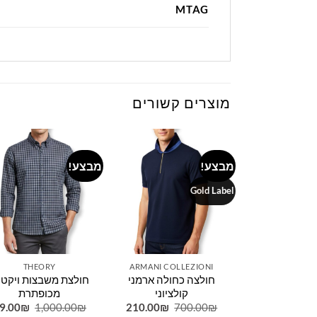
MTAG
מוצרים קשורים
מבצע!
מבצע!
to
Add to
Add to
ist
wishlist
wishlist
Gold Label
THEORY
ARMANI COLLEZIONI
HUGO B
משבצות הוגו
חולצה כחולה ארמני
חולצת משבצות ויקטו
בוס
קולציוני
מכופתרת
המחיר
המחיר
המחיר
המחיר
המחיר
9.00
₪
1,000.00
₪
210.00
₪
700.00
₪
135.00
₪
4
המקורי
הנוכחי
המקורי
הנוכחי
המקורי