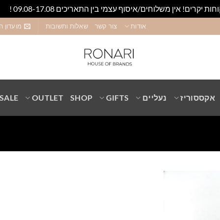
חות יקרים! אין משלוחים/איסוף עצמי בין התאריכים 09.08-17.08 !
סגו
אודות
צור קשר
שאלות ותשובות
מועדון ה
אקססוריז
נעליים
GIFTS
SHOP
OUTLET
SALE
Add to
wishlist