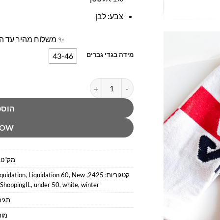
צבע: לבן
✨ משלוח מהיר עד הב
מידה בגדי גברים
43-46
כמות של מארז 3 זוגות גרביים קצרות פס לוגו פילה
הוספ
NOW
מק"ט:
קטגוריות:
2425
,
New
,
Liquidation 60
,
iquidation
ShoppingIL
,
under 50
,
white
,
winter
תגית
מות