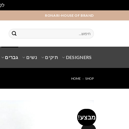
לקו
Ski
RONARI-HOUSE OF BRAND
t
conten
חיפוש
עבור:
DESIGNERS
תיקים
נשים
גברים
HOME
»
SHOP
מבצע!