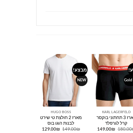
!
מבצע!
מבצע!
Add to
Add to
wishlist
wishlist
Gold Label
NEW
Gold
 LAGERFELD
HUGO BOSS
KARL LAGERFELD
מארז 3 תחתוני בוקסר
מארז 2 חולצת טי שירט
מארז 3 ת
קרל לגרפלד
לבנות הוגו בוס
כחול קרל לג
המחיר
המחיר
המחיר
המחיר
המ
0
₪
180.00
₪
129.00
₪
149.00
₪
149.00
₪
180.00
המקורי
הנוכחי
המקורי
הנוכחי
המק