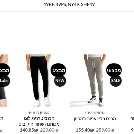
49BF
,
49PS
,
NY49
,
SHP49
מבצע!
מבצע!
מבצע
Add to
Add to
Add 
wishlist
wishlist
wishl
 Label
NEW
SALE
HUGO BOSS
CHAMPION
רי
מכנס טרנינג לוגו
מכנס פליז אפור צ'מפיון
מכותנה שחור הוגו בוס
המחיר
המחיר
המחיר
המחיר
המחיר
₪
148.85
₪
229.00
₪
155.40
₪
259.00
₪
9
הנוכחי
המקורי
הנוכחי
המקורי
הנוכחי