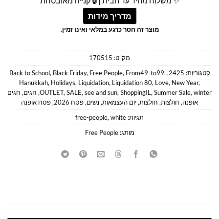
✨ משלוח מהיר עד הבית | 🔒 קנייה מאובטחת
מדריך מידות
מוצר זה חסר כרגע במלאי ואינו זמין.
מק"ט:
170515
קטגוריות:
2425
,
,
From49-to99
,
Free People
,
Black Friday
,
Back to School
Hanukkah
,
Holidays
,
Liquidation
,
Liquidation 80
,
Love
,
New Year
,
winter
,
Summer Sale
,
ShoppingIL
,
see and sun
,
SALE
,
OUTLET
,
חגים
,
חגים
אופנה
,
חולצות
,
חולצות
,
יום העצמאות
,
נשים
,
פסח 2026
,
פסח אופנה
תגיות:
white
,
free-people
מותג:
Free People