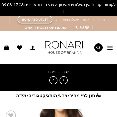
לקוחות יקרים! אין משלוחים/איסוף עצמי בין התאריכים 09.08-17.08
!
סגור
Ski
אודות
צור קשר
שאלות ותשובות
RONARI OUTLET
t
RONARI-HOUSE OF BRAND
conten
HOME
»
SHOP
סנן לפי מחיר/צבע/מותג/קטגוריה/מידה