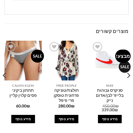
מוצרים קשורים
מבצע!
Add to
Add to
Add to
SALE
wishlist
wishlist
wishlist
SALE
CALVIN KLEIN
FREE PEOPLE
NIKE
סניקרס גבוהות
חולצת/טוניקה
תחתון ביקיני
בלייזר לבן/אדום
פרחונית טוסקן
פסים קלוין קליין
נייק
פרי פיפל
60.00
₪
280.00
₪
450.00
₪
המחיר
המחיר
339.00
₪
המקורי
הנוכחי
היה:
הוא:
מידע נוסף
מידע נוסף
מידע נוסף
339.00₪.
450.00₪.