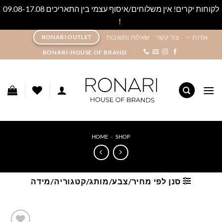
לקוחות יקרים! אין משלוחים/איסוף עצמי בין התאריכים 09.08-17.08
!
סגור
Ski
אודות
צור קשר
שאלות ותשובות
RONARI OUTLET
t
RONARI-HOUSE OF BRAND
conten
HOME
»
SHOP
סנן לפי מחיר/צבע/מותג/קטגוריה/מידה