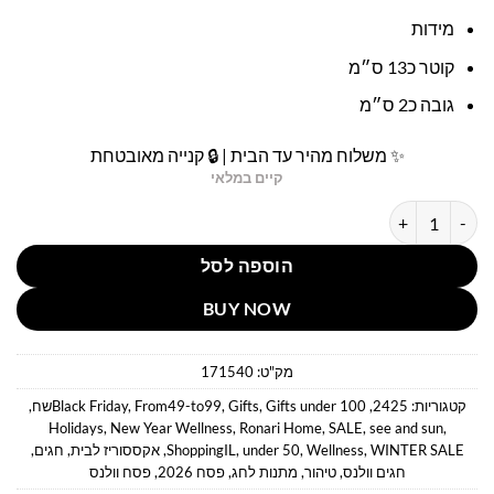
מידות
קוטר כ13 ס״מ
גובה כ2 ס״מ
✨ משלוח מהיר עד הבית | 🔒 קנייה מאובטחת
קיים במלאי
כמות של צלוחית/מגש פרחוני זהב/בורדו
הוספה לסל
BUY NOW
מק"ט:
171540
קטגוריות:
2425
,
Gifts under 100שח
,
Gifts
,
From49-to99
,
Black Friday
,
Holidays
,
New Year Wellness
,
Ronari Home
,
SALE
,
see and sun
,
WINTER SALE
,
Wellness
,
under 50
,
ShoppingIL
,
אקססוריז לבית
,
חגים
,
חגים וולנס
,
טיהור
,
מתנות לחג
,
פסח 2026
,
פסח וולנס