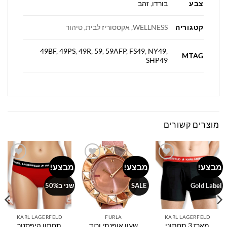
צבע
בורדו
,
זהב
קטגוריה
WELLNESS, אקססוריז לבית, טיהור
49BF
,
49PS
,
49R
,
59
,
59AFP
,
FS49
,
NY49
,
MTAG
SHP49
מוצרים קשורים
מבצע!
מבצע!
מבצע!
Add to
Add to
Add to
wishlist
wishlist
wishlist
Gold Label
SALE
שני ב50%
KARL LAGERFELD
FURLA
KARL LAGERFELD
מארז 3 תחתוני
שעון אופנתי ורוד
תחתון היפסטר