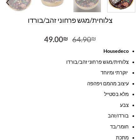
צלוחית/מגש פרחוני זהב/בורדו
המחיר
המחיר
49.00
64.90
₪
₪
המקורי
הנוכחי
Housedeco
היה:
הוא:
49.00₪.
64.90₪.
צלוחית/מגש פרחוני זהב/בורדו
יוקרתי ומיוחד
עיצוב מהמם ויפהפה
מלא בסטייל
צבע
בורדו/זהב
חומר/בד
מתכת