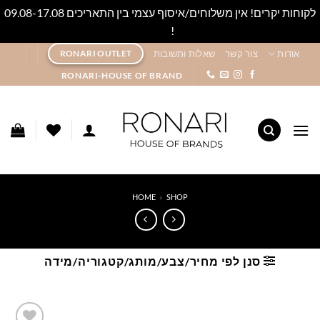
לקוחות יקרים! אין משלוחים/איסוף עצמי בין התאריכים 09.08-17.08
!
סגור
Ski
אודות
צור קשר
שאלות ותשובות
RONARI OUTLET
t
RONARI-HOUSE OF BRAND
conten
HOME
»
SHOP
סנן לפי מחיר/צבע/מותג/קטגוריה/מידה