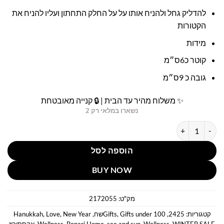
להדליק גחל ולהניח אותו על על החלק התחתון ועליו להניח את
הקטורות
מידות
קוטר כ6ס״מ
גובה כ 9ס״מ
✨ משלוח מהיר עד הבית | 🔒 קנייה מאובטחת
נשארו במלאי רק 2
כמות של כלי נחושת להקטרה פאלאס
הוספה לסל
BUY NOW
מק"ט:
2172055
קטגוריות:
2425
,
Gifts under 100שח
,
Gifts
,
New Year
,
Love
,
Hanukkah
WINTER SALE
,
Wellness
,
see and sun
,
Ronari Home
,
Wellness
,
אקססוריז