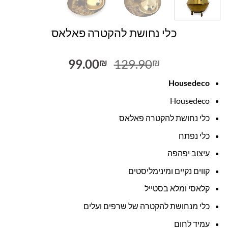
כלי נחושת להקטרה פאלאס
המחיר
המחיר
99.00
129.90
₪
₪
המקורי
הנוכחי
Housedeco
היה:
הוא:
99.00₪.
129.90₪.
Housedeco
כלי נחושת להקטרה פאלאס
כלי נפתח
עיצוב יפהפה
קווים נקיים ומינימליסטים
קלאסי ומלא בסטייל
כלי מנחושת להקטרה של שרפים ועלים
עמיד לחום