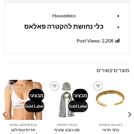
Housedeco
כלי נחושת להקטרה פאלאס
Post Views:
2,208
מוצרים קשורים
מבצע!
מבצע!
Add to
Add to
Add to
wishlist
wishlist
wishlist
Gold Label
Gold Label
KARL LAGERFELD
JIMMY CHOO
EPONA VALLEY
כתר חרוזי
סט כובע וצעיף
חזיית טופ לוגו