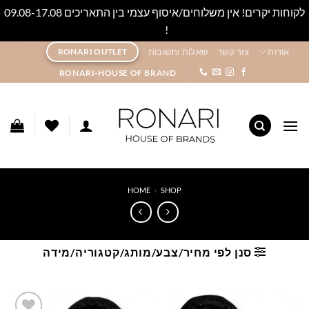
לקוחות יקרים! אין משלוחים/איסוף עצמי בין התאריכים 09.08-17.08
!
סגור
Ski
אודות
צור קשר
שאלות ותשובות
RONARI OUTLET
t
RONARI-HOUSE OF BRAND
conten
HOME
»
SHOP
סנן לפי מחיר/צבע/מותג/קטגוריה/מידה