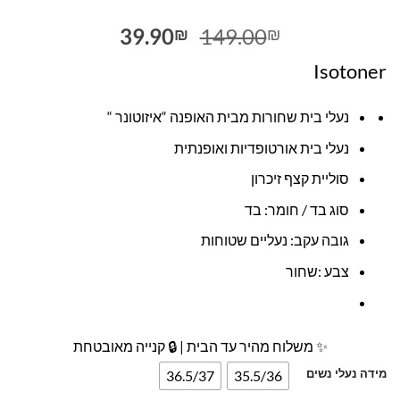
המחיר
המחיר
39.90
149.00
₪
₪
המקורי
הנוכחי
Isotoner
היה:
הוא:
39.90₪.
149.00₪.
נעלי בית שחורות מבית האופנה “איזוטונר “
נעלי בית אורטופדיות ואופנתית
סוליית קצף זיכרון
סוג בד / חומר: בד
גובה עקב: נעליים שטוחות
צבע :שחור
✨ משלוח מהיר עד הבית | 🔒 קנייה מאובטחת
מידה נעלי נשים
36.5/37
35.5/36