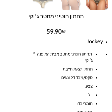
תחתון חוטיני מחטב ג׳וקי
59.90
₪
Jockey
תחתון חוטיני מחטב מבית האופנה ״
ג׳וקי
תחתון שאת חייבת
סקסי,מבד דק ונעים
צבע:
בז׳
חומר/בד:
1% כותנה