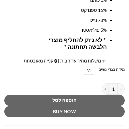
16% ספנדקס
78% ניילון
5% פוליאסטר
* לא ניתן להחליף מוצרי
הלבשה תחתונה *
✨ משלוח מהיר עד הבית | 🔒 קנייה מאובטחת
מידה בגדי נשים
M
כמות של תחתון חוטיני מחטב ג׳וקי
הוספה לסל
BUY NOW