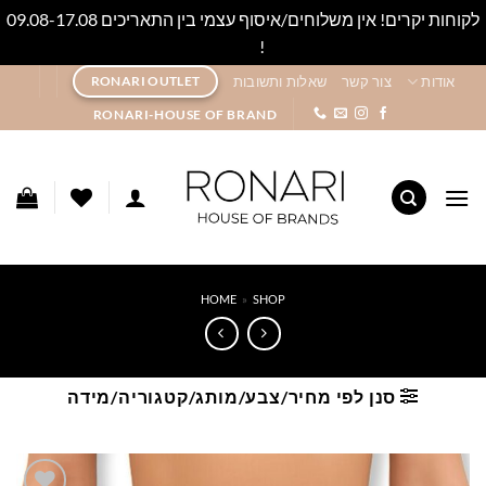
לקוחות יקרים! אין משלוחים/איסוף עצמי בין התאריכים 09.08-17.08
!
סגור
Ski
אודות
צור קשר
שאלות ותשובות
RONARI OUTLET
t
RONARI-HOUSE OF BRAND
conten
HOME
»
SHOP
סנן לפי מחיר/צבע/מותג/קטגוריה/מידה