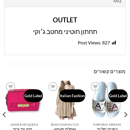
FAQ
OUTLET
תחתון חוטיני מחטב ג׳וקי
Post Views:
827
מוצרים קשורים
Add to
Add to
Add to
Gold Label
Italian Fashion
Gold Label
wishlist
wishlist
wishlist
ALEXANDER MCQUEEN
BIANCOGHIACCIO
EMPORIO ARMANI
כפכפי סלייד
שמלת פעמון
תיק צד ורוד