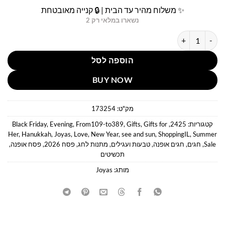
✨ משלוח מהיר עד הבית | 🔒 קנייה מאובטחת
נשארו במלאי רק 2
כמות של טבעת רחבה רויאל גלאם משובץ קריסטלים צבע כסף ג'ויה
הוספה לסל
BUY NOW
מק"ט:
173254
קטגוריות:
2425
,
Gifts for
,
Gifts
,
From109-to389
,
Evening
,
Black Friday
Her
,
Hanukkah
,
Joyas
,
Love
,
New Year
,
see and sun
,
ShoppingIL
,
Summer
Sale
,
חגים
,
חגים אופנה
,
טבעות ועגילים
,
מתנות לחג
,
פסח 2026
,
פסח אופנה
,
תכשיטים
מותג:
Joyas