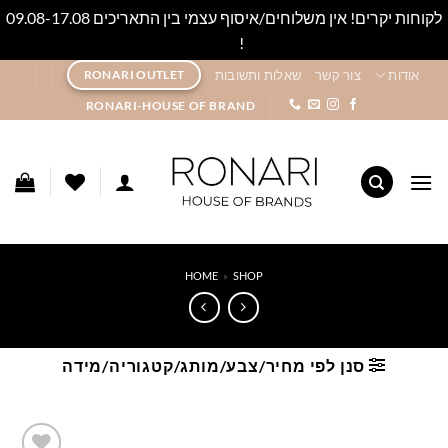
לקוחות יקרים! אין משלוחים/איסוף עצמי בין התאריכים 09.08-17.08
!
סגור
Ski
אודות
צור קשר
שאלות ותשובות
RONARI OUTLET
t
RONARI-HOUSE OF BRAND
conten
HOME
»
SHOP
סנן לפי מחיר/צבע/מותג/קטגוריה/מידה