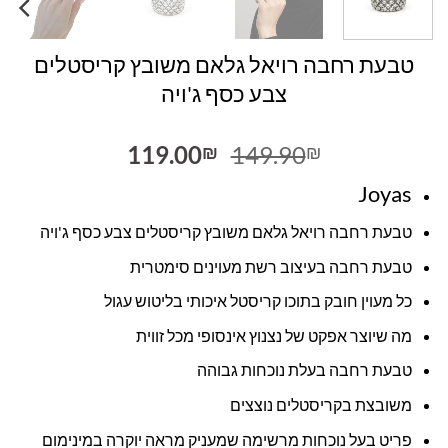
טבעת רחבה רויאל גלאם משובץ קריסטלים
צבע כסף ג'ויה
המחיר
המחיר
119.00
149.90
₪
₪
המקורי
הנוכחי
Joyas
היה:
הוא:
119.00₪.
149.90₪.
טבעת רחבה רויאל גלאם משובץ קריסטלים צבע כסף ג'ויה
טבעת רחבה בעיצוב רשת מעוינים סימטרית
כל מעוין חובק בתוכו קריסטל איכותי בליטוש עגול
מה שיוצר אפקט של נצנוץ אינסופי מכל זווית
טבעת רחבה בעלת נוכחות גבוהה
משובצת בקריסטלים נוצצים
פריט בעל נוכחות מרשימה שמעניק מראה יוקרה במינימום