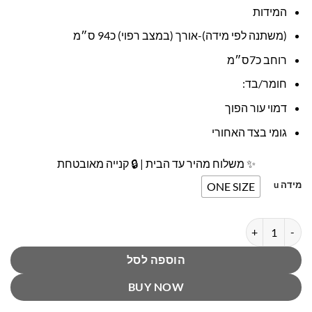
המידות
(משתנה לפי מידה)-אורך (במצב רפוי) כ94 ס״מ
רוחב כ7ס״מ
חומר/בד:
דמוי עור הפוך
גומי בצד האחורי
✨ משלוח מהיר עד הבית | 🔒 קנייה מאובטחת
מידה u
ONE SIZE
כמות של חגורה קלועה רחבה נמתחת צבע בורדו ליאלב
הוספה לסל
BUY NOW