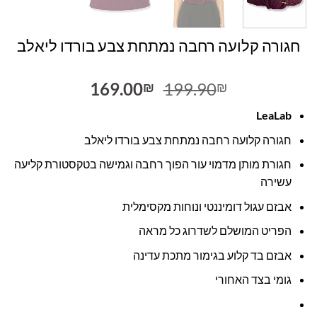
חגורה קלועה רחבה נמתחת צבע בורדו ליאלב
המחיר
המחיר
169.00
199.90
₪
₪
המקורי
הנוכחי
LeaLab
היה:
הוא:
169.00₪.
199.90₪.
חגורה קלועה רחבה נמתחת צבע בורדו ליאלב
חגורת מותן מדמוי עור הפוך רחבה וגמישה בטקסטורת קליעה
עשירה
אבזם עגול דומיננטי ונוחות מקסימלית
הפריט המושלם לשדרוג כל מראה
אבזם בד קלוע בגימור מתכת עדינה
גומי בצד האחורי