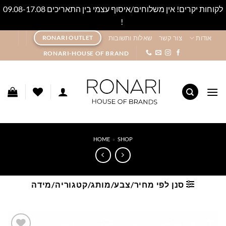
לקוחות יקרים! אין משלוחים/איסוף עצמי בין התאריכים 09.08-17.08
!
סגור
Ski
אודות
צור קשר
שאלות ותשובות
RONARI OUTLET
t
RONARI-HOUSE OF BRAND
conten
HOME
»
SHOP
סנן לפי מחיר/צבע/מותג/קטגוריה/מידה