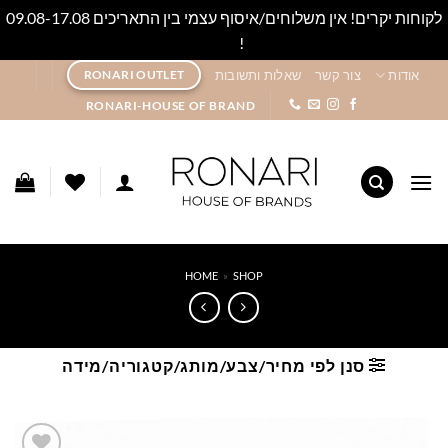
לקוחות יקרים! אין משלוחים/איסוף עצמי בין התאריכים 09.08-17.08
!
סגור
Ski
אודות
צור קשר
שאלות ותשובות
RONARI OUTLET
t
RONARI-HOUSE OF BRAND
conten
HOME
»
SHOP
סנן לפי מחיר/צבע/מותג/קטגוריה/מידה