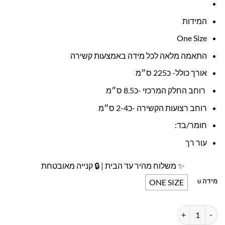
המידות
One Size
התאמה מלאה לכל מידה באמצעות קשירה
אורך כולל- כ225 ס״מ
רוחב החלק המרכזי -כ8.5 ס״מ
רוחב רצועות הקשירה -כ2-4 ס״מ
חומר/בד:
עור רך
✨ משלוח מהיר עד הבית | 🔒 קנייה מאובטחת
מידה u
ONE SIZE
כמות של חגורת קשירה עור רחבה צבע שחור ליאלב