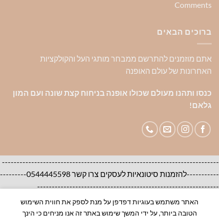
Comments
ברוכים הבאים
אתם מוזמנים להתרשם ממבחר מותגי העל והקולקציות
האחרונות של עולם האופנה
כנסו ותהנו מעולם שכולו אופנה בניחוח קצת שונה ועם המון
גלאם!
--------------------------------------------------------------------------
-----------להזמנות סיטונאיות לעסקים צרו קשר 0544445598---------
--------------------------------------------------------------
האתר משתמש בעוגיות דפדפן על מנת לספק את חווית השימוש
אודות
צור קשר
שאלות ותשובות
הטובה ביותר, על ידי המשך שימוש באתר זה אנו מניחים כי הינך