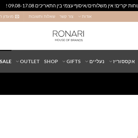
חות יקרים! אין משלוחים/איסוף עצמי בין התאריכים 09.08-17.08 !
סגו
אודות
צור קשר
שאלות ותשובות
מועדון ה
אקססוריז
נעליים
GIFTS
SHOP
OUTLET
SALE
Add to
wishlist