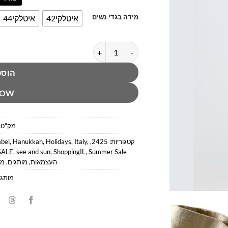
מידה בגדי נשים
איטלקי42
איטלקי44
כמות של מכנסי פשתן קצרים מארלה
הוספ
NOW
מק"ט:
קטגוריות:
2425
,
,
Italy
,
Holidays
,
Hanukkah
,
bel
SALE
,
see and sun
,
ShoppingIL
,
Summer Sale
העצמאות
,
מותגים
,
מכ
מותג: