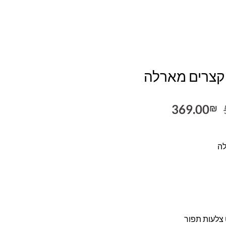
קצרים מארלה
המחיר
המחיר
369.00
₪
המקורי
הנוכחי
היה:
הוא:
369.00₪.
539.00₪.
לה
צלעות תפור