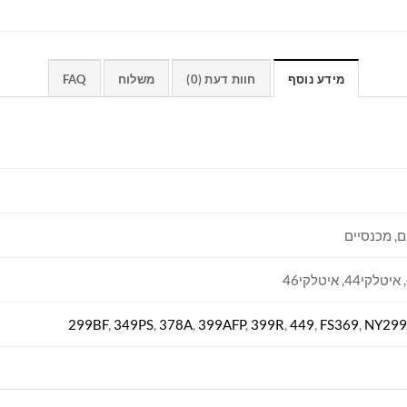
מידע נוסף
חוות דעת (0)
משלוח
FAQ
ם, מכנסיים
299BF
,
349PS
,
378A
,
399AFP
,
399R
,
449
,
FS369
,
NY299