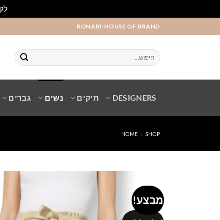
לקו
Ski
RONARI-HOUSE OF BRAND
t
conten
חיפוש
עבור:
DESIGNERS
תיקים
נשים
גברים
HOME
»
SHOP
מבצע!