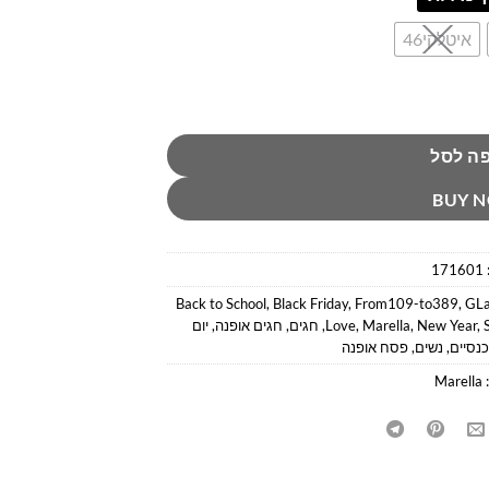
איטלקי46
ה לסל
BUY 
171601
Back to School
,
Black Friday
,
From109-to389
,
GLa
,
New Year
,
Marella
,
Love
,
חגים
,
חגים אופנה
,
יום
נסיים
,
נשים
,
פסח אופנה
Marella