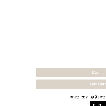
⬅️.
ית | 🔒 קנייה מאובטחת
 מידות