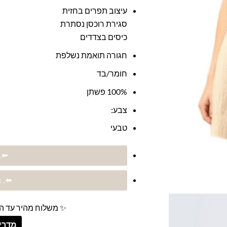
עיצוב תפרים בחזית
סגירת רוכסן נסתרת
כיסים בצדדים
חגורה תואמת נשלפת
חומר/בד
100% פשתן
צבע:
טבעי
 Marella
⬅️. Max Mara
✨ משלוח מהיר עד הב
מדריך