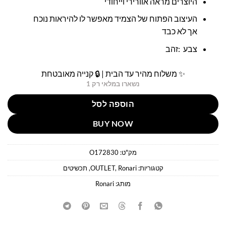
היוצרים מראה אוורירי וייחודי
העיצוב הפתוח של הצמיד מאפשר לו להיראות נוכח
אך לא כבד
צבע :זהב
✨ משלוח מהיר עד הבית | 🔒 קנייה מאובטחת
נשארו במלאי רק 1
הוספה לסל
BUY NOW
מק"ט:
O172830
קטגוריות:
Ronari
,
OUTLET
,
תכשיטים
מותג:
Ronari