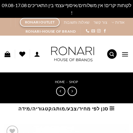
לקוחות יקרים! אין משלוחים/איסוף עצמי בין התאריכים 09.08-17.08
!
סגור
Ski
אודות
צור קשר
שאלות ותשובות
RONARI OUTLET
t
RONARI-HOUSE OF BRAND
conten
HOME
»
SHOP
סנן לפי מחיר/צבע/מותג/קטגוריה/מידה