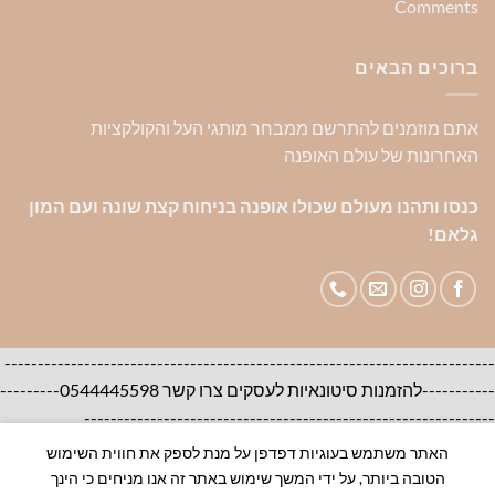
Comments
ברוכים הבאים
אתם מוזמנים להתרשם ממבחר מותגי העל והקולקציות
האחרונות של עולם האופנה
כנסו ותהנו מעולם שכולו אופנה בניחוח קצת שונה ועם המון
גלאם!
--------------------------------------------------------------------------
-----------להזמנות סיטונאיות לעסקים צרו קשר 0544445598---------
--------------------------------------------------------------
האתר משתמש בעוגיות דפדפן על מנת לספק את חווית השימוש
אודות
צור קשר
שאלות ותשובות
הטובה ביותר, על ידי המשך שימוש באתר זה אנו מניחים כי הינך
100% ORIGINAL BRANDS-House of Brands