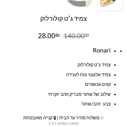
צמיד ג׳ט קולורלוק
המחיר
המחיר
28.00
140.00
₪
₪
המקורי
הנוכחי
היה:
הוא:
Ronari
28.00₪.
140.00₪.
צמיד ג׳ט קולורלוק
צמיד אלגנטי ונוח לענידה
קווים עכשוויים
שילוב של שחור מבריק וזהב יוקרתי
צבע :זהב/שחור
✨ משלוח מהיר עד הבית | 🔒 קנייה מאובטחת
נשארו במלאי רק 2