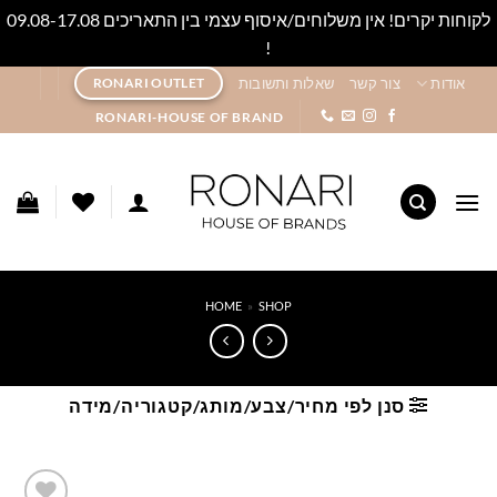
לקוחות יקרים! אין משלוחים/איסוף עצמי בין התאריכים 09.08-17.08
!
סגור
Ski
אודות
צור קשר
שאלות ותשובות
RONARI OUTLET
t
RONARI-HOUSE OF BRAND
conten
HOME
»
SHOP
סנן לפי מחיר/צבע/מותג/קטגוריה/מידה