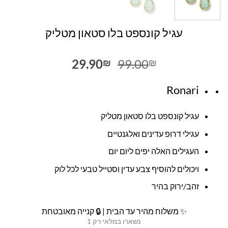
עגיל קונספט בלו סטאון מטליק
המחיר
המחיר
29.90
99.00
₪
₪
המקורי
הנוכחי
היה:
הוא:
Ronari
29.90₪.
99.00₪.
עגיל קונספט בלו סטאון מטליק
עגילי דרופ עדינים ואלגנטיים
העגילים האלה יפים ליום יום
ויכולים להוסיף צבע עדין וסטייל טבעי לכל לוק
זהב/ירוק בהיר
✨ משלוח מהיר עד הבית | 🔒 קנייה מאובטחת
נשארו במלאי רק 1