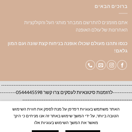
ברוכים הבאים
אתם מוזמנים להתרשם ממבחר מותגי העל והקולקציות
האחרונות של עולם האופנה
כנסו ותהנו מעולם שכולו אופנה בניחוח קצת שונה ועם המון
גלאם!
--------------------------------------------------------------------------
-----------להזמנות סיטונאיות לעסקים צרו קשר 0544445598---------
--------------------------------------------------------------
האתר משתמש בעוגיות דפדפן על מנת לספק את חווית השימוש
אודות
צור קשר
שאלות ותשובות
הטובה ביותר, על ידי המשך שימוש באתר זה אנו מניחים כי הינך
100% ORIGINAL BRANDS-House of Brands
מאשר את המשך השימוש בעוגיות אלו