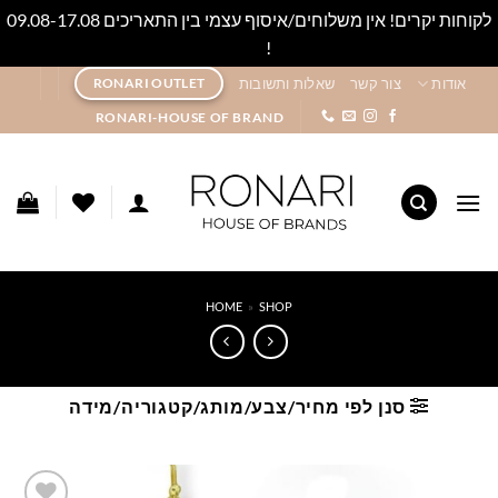
לקוחות יקרים! אין משלוחים/איסוף עצמי בין התאריכים 09.08-17.08
!
סגור
Ski
אודות
צור קשר
שאלות ותשובות
RONARI OUTLET
t
RONARI-HOUSE OF BRAND
conten
HOME
»
SHOP
סנן לפי מחיר/צבע/מותג/קטגוריה/מידה