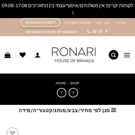
לקוחות יקרים! אין משלוחים/איסוף עצמי בין התאריכים 09.08-17.08
!
סגור
Ski
אודות
צור קשר
שאלות ותשובות
RONARI OUTLET
t
RONARI-HOUSE OF BRAND
conten
HOME
»
SHOP
סנן לפי מחיר/צבע/מותג/קטגוריה/מידה