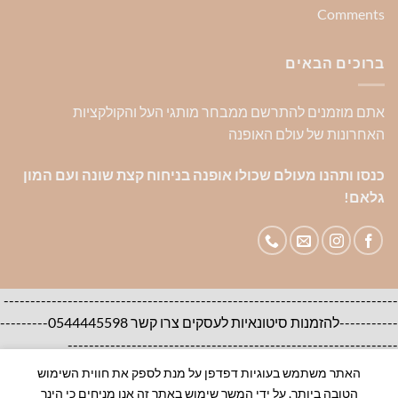
Comments
ברוכים הבאים
אתם מוזמנים להתרשם ממבחר מותגי העל והקולקציות
האחרונות של עולם האופנה
כנסו ותהנו מעולם שכולו אופנה בניחוח קצת שונה ועם המון
גלאם!
--------------------------------------------------------------------------
-----------להזמנות סיטונאיות לעסקים צרו קשר 0544445598---------
--------------------------------------------------------------
האתר משתמש בעוגיות דפדפן על מנת לספק את חווית השימוש
אודות
צור קשר
שאלות ותשובות
הטובה ביותר, על ידי המשך שימוש באתר זה אנו מניחים כי הינך