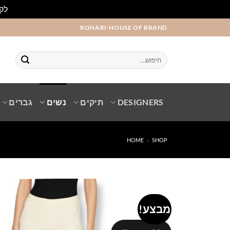
לקו
Ski
RONARI-HOUSE OF BRAND
t
conten
חיפוש
עבור:
DESIGNERS
תיקים
נשים
גברים
HOME
»
SHOP
מבצע!