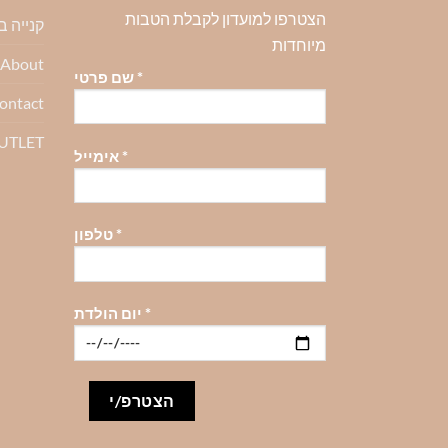
ניתן
ניתן
ניתן
הצטרפו למועדון לקבלת הטבות
קנייה 
לבחור
לבחור
לבחור
מיוחדות
את
את
את
About-אודות
האפשרויות
האפשרויות
האפשרויו
*
שם פרטי
בעמוד
בעמוד
בעמוד
ontact
המוצר
המוצר
המוצר
OUTLET
*
אימייל
*
טלפון
*
יום הולדת