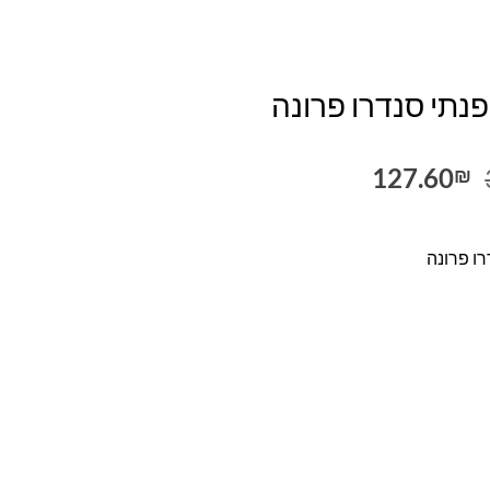
פנתי סנדרו פרונה
המחיר
המחיר
127.60
₪
המקורי
הנוכחי
היה:
הוא:
127.60₪.
319.00₪.
רו פרונה