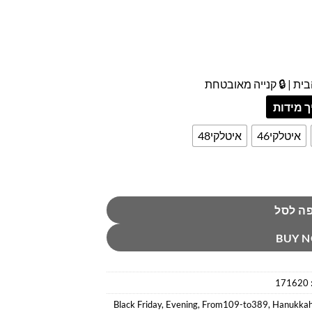
ית | 🔒 קנייה מאובטחת
 מידות
איטלקי46
איטלקי48
ה
ה לסל
BUY 
171620
Black Friday
,
Evening
,
From109-to389
,
Hanukka