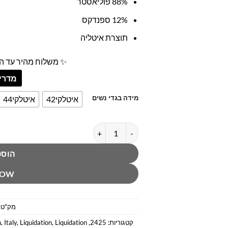
88% פוליאסטר
12% ספנדקס
תוצרת איטליה
✨ משלוח מהיר עד הב
מדריך
מידה בגדי נשים
איטלקי42
איטלקי44
כמות של מכנס אופוויט אופנתי סנדרו פרונ
הוספ
NOW
מק"ט:
קטגוריות:
2425
,
Liquidation
,
Liquidation
,
Italy
,
h