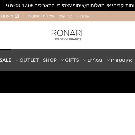
חות יקרים! אין משלוחים/איסוף עצמי בין התאריכים 09.08-17.08 !
סגו
אודות
צור קשר
שאלות ותשובות
מועדון ה
אקססוריז
נעליים
GIFTS
SHOP
OUTLET
SALE
Add to
wishlist