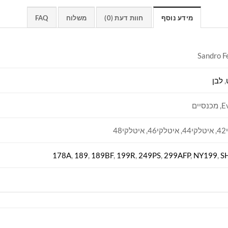
מידע נוסף
חוות דעת (0)
משלוח
FAQ
Sandro F
,
לבן
סיים
י48
178A
,
189
,
189BF
,
199R
,
249PS
,
299AFP
,
NY199
,
S