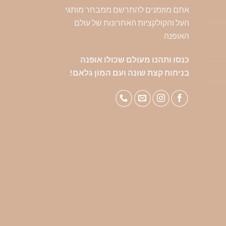
ניתן
ניתן
ניתן
אתם מוזמנים להתרשם ממבחר מותגי
לבחור
לבחור
לבח
העל והקולקציות האחרונות של עולם
את
את
את
האופנה
האפשרויות
האפשרויות
האפ
בעמוד
בעמוד
בעמ
כנסו ותהנו מעולם שכולו אופנה
המוצר
המוצר
המו
בניחוח קצת שונה ועם המון גלאם!