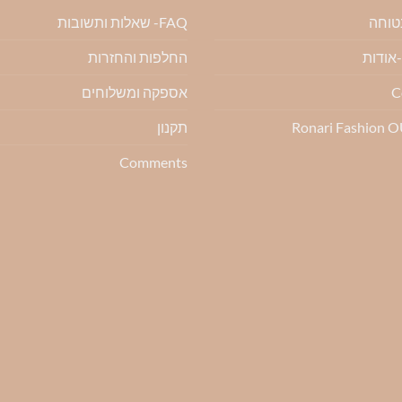
ניתן
ניתן
בטוחה
FAQ- שאלות ותשובות
לבחור
לבחור
את
את
החלפות והחזרות
ת
האפשרויות
האפשרויות
בעמוד
בעמוד
C
אספקה ומשלוחים
המוצר
המוצר
Ronari Fashion 
תקנון
Comments