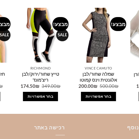
מבצע!
מבצע!
מבצע
Add to
Add to
Add 
wishlist
wishlist
wishl
SALE
SALE
RICHMOND
VINCE CAMUTO
שמלה שחור/לבן
טייץ שחור/ירוק/לבן
חזי
רן
אלגנטית וינס קמוטו
ריצ'מונד
המחיר
המחיר
המחיר
המחיר
המחיר
₪
174.50
₪
349.00
₪
200.00
₪
500.00
₪
1
הנוכחי
המקורי
הנוכחי
המקורי
הנוכחי
הוא:
היה:
הוא:
היה:
הוא:
בחר אפשרויות
בחר אפשרויות
174.50₪.
349.00₪.
200.00₪.
500.00₪.
112.50₪.
4
למוצר
למוצר
זה
זה
יש
יש
מספר
מספר
נוסף
רכישה באתר
סוגים.
סוגים.