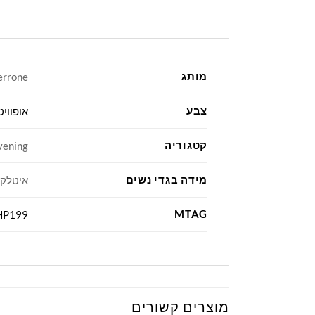
מותג
errone
צבע
אופוויט
קטגוריה
Evening, מכנ
מידה בגדי נשים
איטלקי42, איטלקי44, איטלקי46, איטלק
MTAG
HP199
מוצרים קשורים