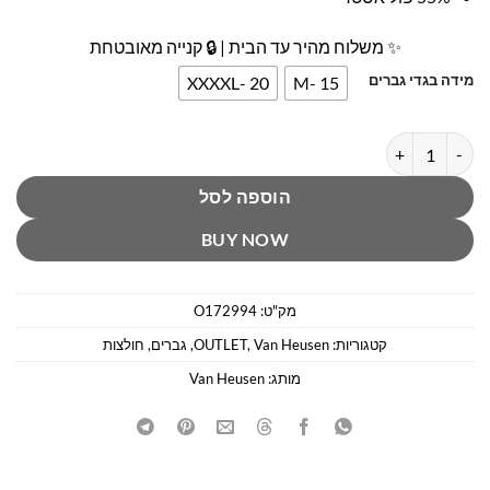
✨ משלוח מהיר עד הבית | 🔒 קנייה מאובטחת
מידה בגדי גברים
20 -XXXXL
15 -M
כמות של חולצה מכופתרת כחולה ואן האוזן
הוספה לסל
BUY NOW
מק"ט:
O172994
קטגוריות:
Van Heusen
,
OUTLET
,
גברים
,
חולצות
מותג:
Van Heusen