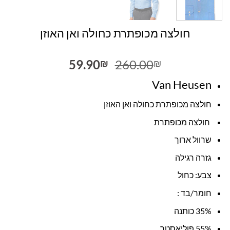
חולצה מכופתרת כחולה ואן האוזן
המחיר
המחיר
59.90
260.00
₪
₪
המקורי
הנוכחי
Van Heusen
היה:
הוא:
59.90₪.
260.00₪.
חולצה מכופתרת כחולה ואן האוזן
חולצה מכופתרת
שרוול ארוך
גזרה רגילה
צבע: כחול
חומר/בד :
35% כותנה
55% פוליאסטר