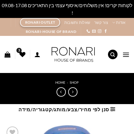
לקוחות יקרים! אין משלוחים/איסוף עצמי בין התאריכים 09.08-17.08
!
סגור
Ski
אודות
צור קשר
שאלות ותשובות
RONARI OUTLET
t
RONARI-HOUSE OF BRAND
conten
HOME
»
SHOP
סנן לפי מחיר/צבע/מותג/קטגוריה/מידה