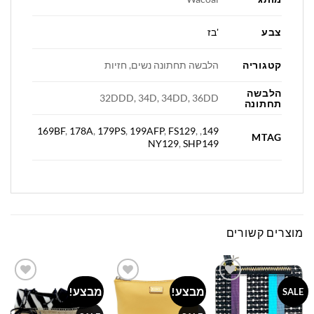
צבע
'בז
קטגוריה
הלבשה תחתונה נשים, חזיות
הלבשה
32DDD, 34D, 34DD, 36DD
תחתונה
169BF
,
178A
,
179PS
,
199AFP
,
FS129
,
,
149
MTAG
NY129
,
SHP149
מוצרים קשורים
מבצע!
מבצע!
Add to
Add to
Add to
SALE
wishlist
wishlist
wishlist