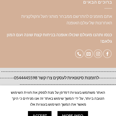
ברוכים הבאים
אתם מוזמנים להתרשם ממבחר מותגי העל והקולקציות
האחרונות של עולם האופנה
כנסו ותהנו מעולם שכולו אופנה בניחוח קצת שונה ועם המון
גלאם!
--------------------------------------------------------------------------
-----------להזמנות סיטונאיות לעסקים צרו קשר 0544445598---------
--------------------------------------------------------------
האתר משתמש בעוגיות דפדפן על מנת לספק את חווית השימוש
אודות
צור קשר
שאלות ותשובות
הטובה ביותר, על ידי המשך שימוש באתר זה אנו מניחים כי הינך
100% ORIGINAL BRANDS-House of Brands
מאשר את המשך השימוש בעוגיות אלו
ACCEPT
MORE INFO