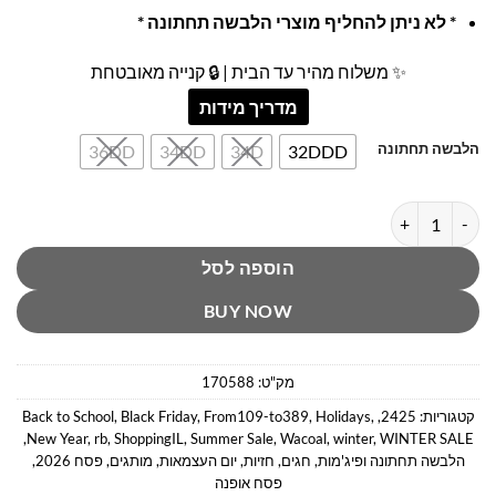
* לא ניתן להחליף מוצרי הלבשה תחתונה *
✨ משלוח מהיר עד הבית | 🔒 קנייה מאובטחת
מדריך מידות
הלבשה תחתונה
36DD
34DD
34D
32DDD
כמות של חזיית סלימליין בז׳ וואקואל
הוספה לסל
BUY NOW
מק"ט:
170588
קטגוריות:
2425
,
,
Holidays
,
From109-to389
,
Black Friday
,
Back to School
,
New Year
,
rb
,
ShoppingIL
,
Summer Sale
,
Wacoal
,
winter
,
WINTER SALE
הלבשה תחתונה ופיג'מות
,
חגים
,
חזיות
,
יום העצמאות
,
מותגים
,
פסח 2026
,
פסח אופנה