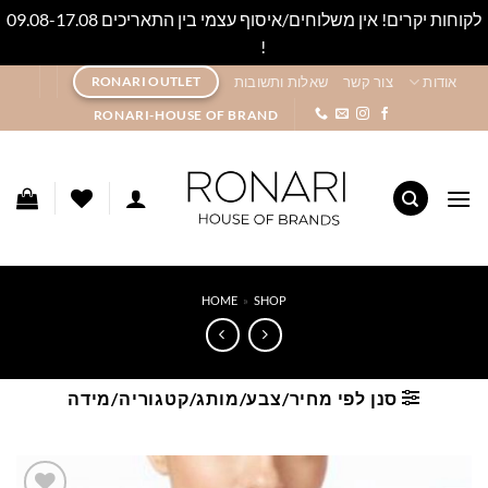
לקוחות יקרים! אין משלוחים/איסוף עצמי בין התאריכים 09.08-17.08
!
סגור
Ski
אודות
צור קשר
שאלות ותשובות
RONARI OUTLET
t
RONARI-HOUSE OF BRAND
conten
HOME
»
SHOP
סנן לפי מחיר/צבע/מותג/קטגוריה/מידה