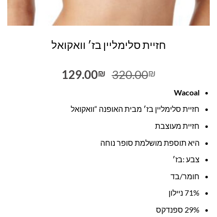
חזיית סלימליין בז׳ וואקואל
המחיר
המחיר
129.00
320.00
₪
₪
המקורי
הנוכחי
Wacoal
היה:
הוא:
129.00₪.
320.00₪.
חזיית סלימליין בז׳ מבית האופנה “וואקואל
חזיית מעוצבת
היא תוספת מושלמת סופר נוחה
צבע :בז׳
חומר/בד
71% ניילון
29% ספנדקס