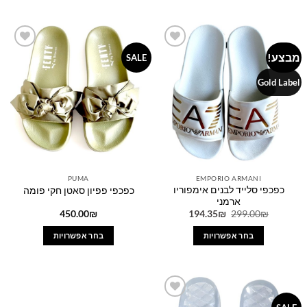
למוצר
למוצר
זה
זה
יש
יש
מספר
מספר
מבצע!
Add to
Add to
SALE
סוגים.
סוגים.
wishlist
wishlist
ניתן
ניתן
Gold Label
לבחור
לבחור
את
את
האפשרויות
האפשרויות
בעמוד
בעמוד
המוצר
המוצר
PUMA
EMPORIO ARMANI
כפכפי סלייד לבנים אימפוריו
כפכפי פפיון סאטן חקי פומה
ארמני
המחיר
המחיר
450.00
₪
194.35
₪
299.00
₪
המקורי
הנוכחי
היה:
הוא:
בחר אפשרויות
בחר אפשרויות
194.35₪.
299.00₪.
למוצר
למוצר
זה
זה
יש
יש
מספר
מספר
Add to