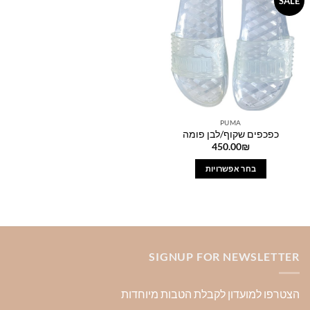
SALE
סוגים.
סוגים.
wishlist
ניתן
ניתן
לבחור
לבחור
את
את
האפשרויות
האפשרויות
בעמוד
בעמוד
המוצר
המוצר
PUMA
כפכפים שקוף/לבן פומה
450.00
₪
בחר אפשרויות
למוצר
זה
יש
מספר
סוגים.
SIGNUP FOR NEWSLETTER
ניתן
לבחור
את
הצטרפו למועדון לקבלת הטבות מיוחדות
האפשרויות