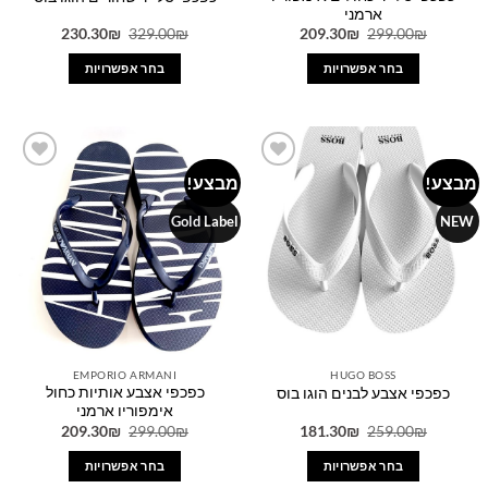
ארמני
המחיר
המחיר
המחיר
המחיר
230.30
₪
329.00
₪
209.30
₪
299.00
₪
המקורי
הנוכחי
המקורי
הנוכחי
היה:
הוא:
היה:
הוא:
בחר אפשרויות
בחר אפשרויות
230.30₪.
329.00₪.
209.30₪.
299.00₪.
למוצר
למוצר
זה
זה
יש
יש
מספר
מספר
מבצע!
מבצע!
Add to
Add to
סוגים.
סוגים.
wishlist
wishlist
ניתן
ניתן
Gold Label
NEW
לבחור
לבחור
את
את
האפשרויות
האפשרויות
בעמוד
בעמוד
המוצר
המוצר
EMPORIO ARMANI
HUGO BOSS
כפכפי אצבע אותיות כחול
כפכפי אצבע לבנים הוגו בוס
אימפוריו ארמני
המחיר
המחיר
המחיר
המחיר
209.30
₪
299.00
₪
181.30
₪
259.00
₪
המקורי
הנוכחי
המקורי
הנוכחי
היה:
הוא:
היה:
הוא:
בחר אפשרויות
בחר אפשרויות
209.30₪.
299.00₪.
181.30₪.
259.00₪.