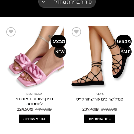
מבצע!
מבצע!
Add to
Add to
wishlist
wishlist
NEW
SALE
L'ESTROSA
KEYS
כפכף עור ורוד אופנתי
סנדל שרוכים עור שחור קייס
לסטרוסה
המחיר
המחיר
המחיר
המחיר
224.50
₪
449.00
₪
239.40
₪
399.00
₪
המקורי
הנוכחי
המקורי
הנוכחי
היה:
הוא:
היה:
הוא:
בחר אפשרויות
בחר אפשרויות
224.50₪.
449.00₪.
239.40₪.
399.00₪.
למוצר
למוצר
זה
זה