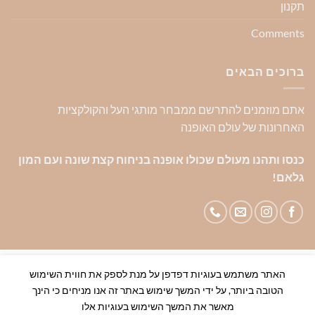
תקנון
Comments
ברוכים הבאים
אתם מוזמנים להתרשם ממבחר מותגי העל והקולקציות
האחרונות של עולם האופנה
כנסו ותהנו מעולם שכולו אופנה בניחוח קצת שונה ועם המון
גלאם!
--------------------------------------------------------------------------
האתר משתמש בעוגיות דפדפן על מנת לספק את חווית השימוש
-----------להזמנות סיטונאיות לעסקים צרו קשר 0544445598---------
הטובה ביותר, על ידי המשך שימוש באתר זה אנו מניחים כי הינך
--------------------------------------------------------------
מאשר את המשך השימוש בעוגיות אלו