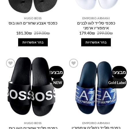
המוצר
המוצר
HUGO BOSS
EMPORIO ARMANI
כפכפי סלייד לוגו לבנים
כפכפי אצבע שחורים הוגו בוס
אימפוריו ארמני
המחיר
המחיר
המחיר
המחיר
181.30
₪
259.00
₪
179.40
₪
299.00
₪
המקורי
הנוכחי
המקורי
הנוכחי
היה:
הוא:
היה:
הוא:
בחר אפשרויות
בחר אפשרויות
181.30₪.
259.00₪.
179.40₪.
299.00₪.
למוצר
למוצר
זה
זה
יש
יש
מספר
מספר
מבצע!
מבצע!
Add to
Add to
סוגים.
סוגים.
wishlist
wishlist
ניתן
ניתן
NEW
Gold Label
לבחור
לבחור
את
את
האפשרויות
האפשרויות
בעמוד
בעמוד
המוצר
המוצר
HUGO BOSS
EMPORIO ARMANI
כפכפי סלייד כחולים אימפוריו
כפכפי סלייד שחורים הוגו בוס