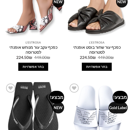
NEW
NEW
לבחור
לבחור
את
את
האפשרויות
האפשרויות
בעמוד
בעמוד
המוצר
המוצר
L'ESTROSA
L'ESTROSA
כפכף עור שחור בוסט אופנתי
כפכף עקב עור מנוחש אופנתי
לסטרוסה
לסטרוסה
המחיר
המחיר
המחיר
המחיר
224.50
₪
449.00
₪
224.50
₪
449.00
₪
המקורי
הנוכחי
המקורי
הנוכחי
היה:
הוא:
היה:
הוא:
בחר אפשרויות
בחר אפשרויות
224.50₪.
449.00₪.
224.50₪.
449.00₪.
למוצר
למוצר
זה
זה
יש
יש
מספר
מספר
מבצע!
מבצע!
Add to
Add to
סוגים.
סוגים.
wishlist
wishlist
ניתן
ניתן
NEW
Gold Label
לבחור
לבחור
את
את
האפשרויות
האפשרויות
בעמוד
בעמוד