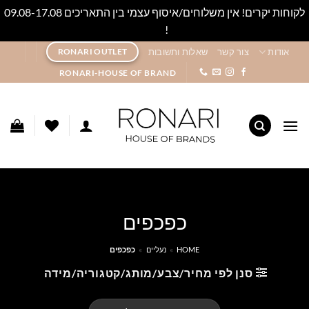
לקוחות יקרים! אין משלוחים/איסוף עצמי בין התאריכים 09.08-17.08
!
סגור
Ski
אודות
צור קשר
שאלות ותשובות
RONARI OUTLET
t
RONARI-HOUSE OF BRAND
conten
כפכפים
HOME
»
נעליים
»
כפכפים
סנן לפי מחיר/צבע/מותג/קטגוריה/מידה