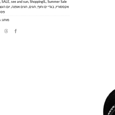
,
SALE
,
see and sun
,
ShoppingIL
,
Summer Sale
אקססוריז
,
בגדי ים וחוף
,
חגים
,
חגים אופנה
,
יום העצ
פסח
מותג:
s