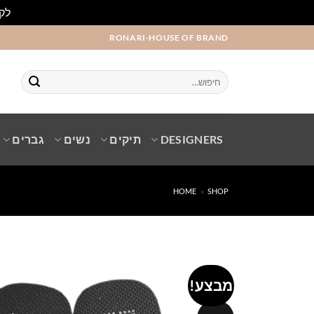
לקו
Ski
RONARI-HOUSE OF BRAND
t
conten
חיפוש
עבור:
DESIGNERS
תיקים
נשים
גברים
HOME
»
SHOP
מבצע!