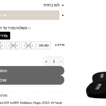
לוגו בחזית
⬅️ Hugo Boss
✨ משלוח מהיר עד הב
מדריך
מידה u
46
43/44
41/42
39/40
כמות של כפכפי אצבע שחורים הוגו בוס
הוספ
NOW
מק"ט:
קטגוריות:
2425
,
Hugo
,
Holidays
,
om109-to389