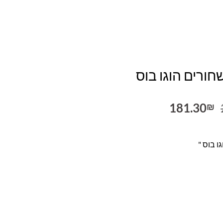
ורים הוגו בוס
המחיר
המחיר
181.30
₪
המקורי
הנוכחי
היה:
הוא:
181.30₪.
259.00₪.
ו בוס "