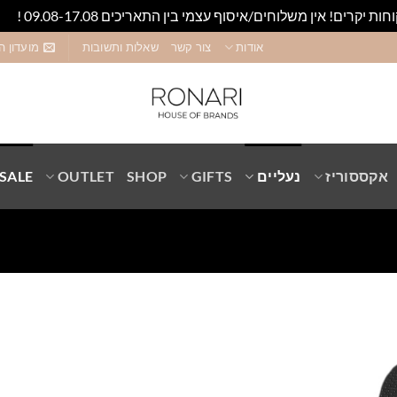
חות יקרים! אין משלוחים/איסוף עצמי בין התאריכים 09.08-17.08 !
סגו
אודות
צור קשר
שאלות ותשובות
מועדון ה
אקססוריז
נעליים
GIFTS
SHOP
OUTLET
SALE
Add to
wishlist