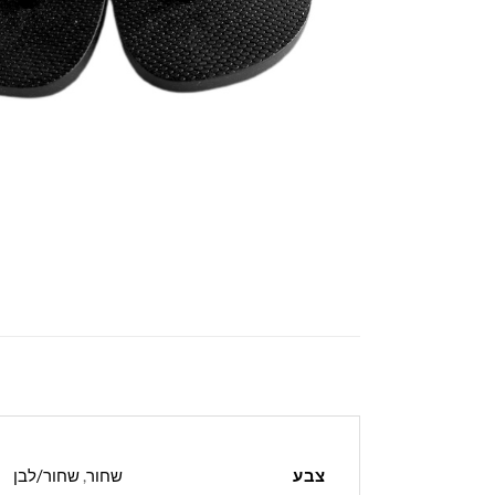
צבע
שחור
,
שחור/לבן