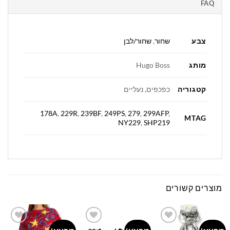
FAQ
צבע
שחור
,
שחור/לבן
מותג
Hugo Boss
קטגוריה
כפכפים, נעליים
178A
,
229R
,
239BF
,
249PS
,
279
,
299AFP
,
MTAG
NY229
,
SHP219
מוצרים קשורים
Add to
Add to
Add to