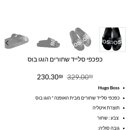
כפכפי סלייד שחורים הוגו בוס
המחיר
המחיר
230.30
329.00
₪
₪
המקורי
הנוכחי
Hugo Boss
היה:
הוא:
230.30₪.
329.00₪.
כפכפי סלייד שחורים מבית האופנה " הוגו בוס
תוצרת איטליה
צבע : שחור
גובה סוליה: