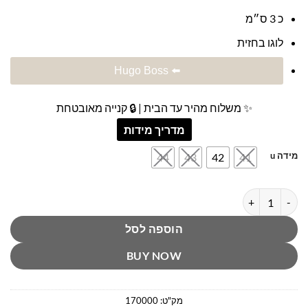
כ 3 ס״מ
לוגו בחזית
⬅️ Hugo Boss
✨ משלוח מהיר עד הבית | 🔒 קנייה מאובטחת
מדריך מידות
מידה u
44
43
42
41
כמות של כפכפי סלייד שחורים הוגו בוס
הוספה לסל
BUY NOW
מק"ט:
170000