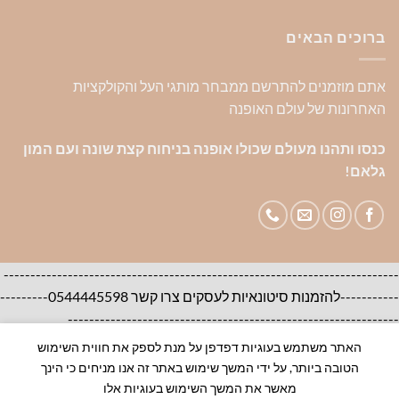
ברוכים הבאים
אתם מוזמנים להתרשם ממבחר מותגי העל והקולקציות
האחרונות של עולם האופנה
כנסו ותהנו מעולם שכולו אופנה בניחוח קצת שונה ועם המון
גלאם!
--------------------------------------------------------------------------
-----------להזמנות סיטונאיות לעסקים צרו קשר 0544445598---------
--------------------------------------------------------------
האתר משתמש בעוגיות דפדפן על מנת לספק את חווית השימוש
אודות
צור קשר
שאלות ותשובות
הטובה ביותר, על ידי המשך שימוש באתר זה אנו מניחים כי הינך
100% ORIGINAL BRANDS-House of Brands
מאשר את המשך השימוש בעוגיות אלו