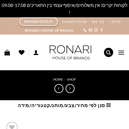
לקוחות יקרים! אין משלוחים/איסוף עצמי בין התאריכים 09.08-17.08
!
סגור
Ski
אודות
צור קשר
שאלות ותשובות
RONARI OUTLET
t
RONARI-HOUSE OF BRAND
conten
HOME
»
SHOP
סנן לפי מחיר/צבע/מותג/קטגוריה/מידה