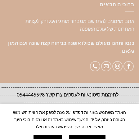
ברוכים הבאים
אתם מוזמנים להתרשם ממבחר מותגי העל והקולקציות
האחרונות של עולם האופנה
כנסו ותהנו מעולם שכולו אופנה בניחוח קצת שונה ועם המון
גלאם!
--------------------------------------------------------------------------
-----------להזמנות סיטונאיות לעסקים צרו קשר 0544445598---------
--------------------------------------------------------------
האתר משתמש בעוגיות דפדפן על מנת לספק את חווית השימוש
אודות
צור קשר
שאלות ותשובות
הטובה ביותר, על ידי המשך שימוש באתר זה אנו מניחים כי הינך
100% ORIGINAL BRANDS-House of Brands
מאשר את המשך השימוש בעוגיות אלו