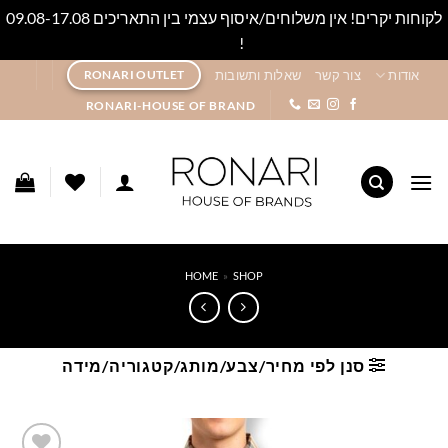
לקוחות יקרים! אין משלוחים/איסוף עצמי בין התאריכים 09.08-17.08
!
סגור
Ski
אודות
צור קשר
שאלות ותשובות
RONARI OUTLET
t
RONARI-HOUSE OF BRAND
conten
HOME
»
SHOP
סנן לפי מחיר/צבע/מותג/קטגוריה/מידה