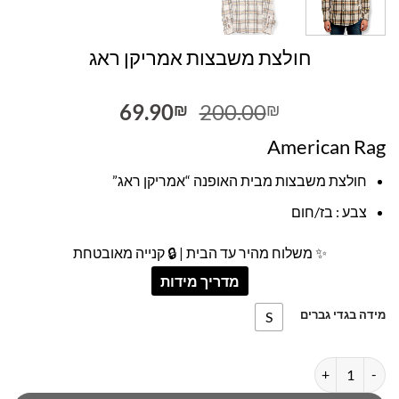
חולצת משבצות אמריקן ראג
המחיר
המחיר
69.90
200.00
₪
₪
המקורי
הנוכחי
American Rag
היה:
הוא:
69.90₪.
200.00₪.
חולצת משבצות מבית האופנה “אמריקן ראג”
צבע : בז/חום
✨ משלוח מהיר עד הבית | 🔒 קנייה מאובטחת
מדריך מידות
מידה בגדי גברים
S
כמות של חולצת משבצות אמריקן ראג