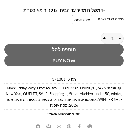
✨ משלוח מהיר עד הבית | 🔒 קנייה מאובטחת
מידה בגדי נשים
one size
כמות של כפפות פסים סטיב מאדן
הוספה לסל
BUY NOW
מק"ט:
171801
קטגוריות:
2425
,
,
Holidays
,
Hanukkah
,
From49-to99
,
cozy
,
Black Friday
New Year
,
OUTLET
,
SALE
,
ShoppingIL
,
Steve Madden
,
under 50
,
winter
,
WINTER SALE
,
אקססוריז
,
חגים
,
יום העצמאות
,
כפפות
,
כפפות
,
מותגים
,
פסח
2026
,
פסח אופנה
מותג:
Steve Madden