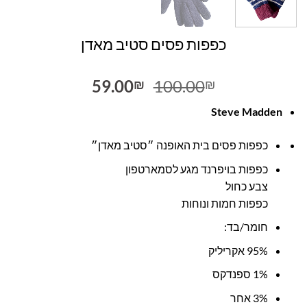
כפפות פסים סטיב מאדן
המחיר
המחיר
59.00
100.00
₪
₪
המקורי
הנוכחי
Steve Madden
היה:
הוא:
59.00₪.
100.00₪.
כפפות פסים בית האופנה ״סטיב מאדן״
כפפות בויפרנד מגע לסמארטפון
צבע כחול
כפפות חמות ונוחות
חומר/בד:
95% אקריליק
1% ספנדקס
3% אחר