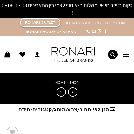
לקוחות יקרים! אין משלוחים/איסוף עצמי בין התאריכים 09.08-17.08
!
סגור
Ski
אודות
צור קשר
שאלות ותשובות
RONARI OUTLET
t
RONARI-HOUSE OF BRAND
conten
HOME
»
SHOP
סנן לפי מחיר/צבע/מותג/קטגוריה/מידה