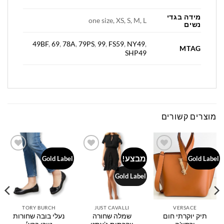
מידה בגדי
one size, XS, S, M, L
נשים
49BF
,
69
,
78A
,
79PS
,
99
,
FS59
,
NY49
,
MTAG
SHP49
מוצרים קשורים
מבצע!
Add to
Add to
Add to
Gold Label
Gold Label
wishlist
wishlist
wishlist
Gold Label
TORY BURCH
JUST CAVALLI
VERSACE
תיק יוקרתי חום
שמלה שחורה
נעלי בובה שחורות