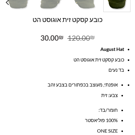
כובע קסקט זית אוגוסט הט
המחיר
המחיר
30.00
120.00
₪
₪
המקורי
הנוכחי
August Hat
היה:
הוא:
30.00₪.
120.00₪.
כובע קסקט זית אוגוסט הט
בד נעים
אופנתי, מעוצב בכפתורים בצבע זהב
צבע: זית
חומר/בד:
100% פוליאסטר
ONE SIZE