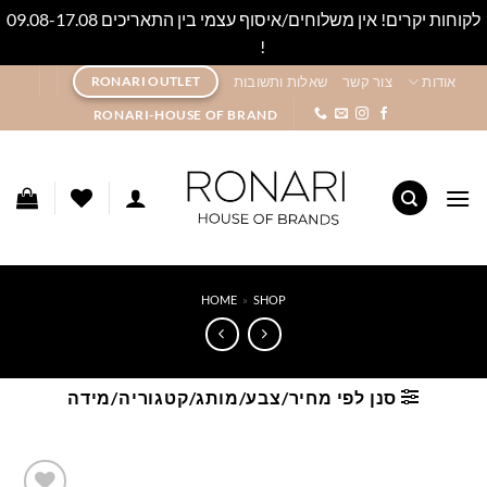
לקוחות יקרים! אין משלוחים/איסוף עצמי בין התאריכים 09.08-17.08
!
סגור
Ski
אודות
צור קשר
שאלות ותשובות
RONARI OUTLET
t
RONARI-HOUSE OF BRAND
conten
HOME
»
SHOP
סנן לפי מחיר/צבע/מותג/קטגוריה/מידה