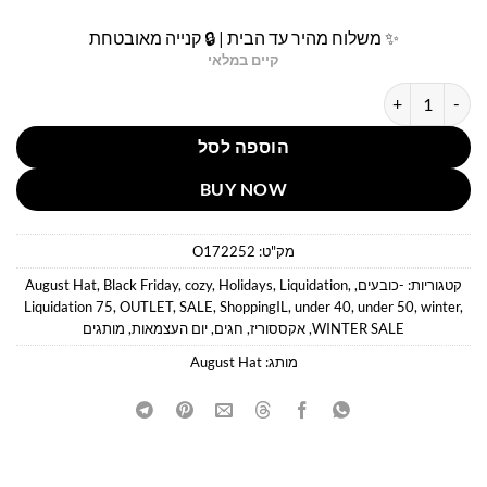
✨ משלוח מהיר עד הבית | 🔒 קנייה מאובטחת
קיים במלאי
כמות של כובע קסקט זית אוגוסט הט
הוספה לסל
BUY NOW
מק"ט:
O172252
קטגוריות:
-כובעים
,
,
Liquidation
,
Holidays
,
cozy
,
Black Friday
,
August Hat
Liquidation 75
,
OUTLET
,
SALE
,
ShoppingIL
,
under 40
,
under 50
,
winter
,
WINTER SALE
,
אקססוריז
,
חגים
,
יום העצמאות
,
מותגים
מותג:
August Hat