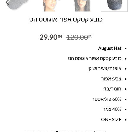
כובע קסקט אפור אוגוסט הט
המחיר
המחיר
29.90
120.00
₪
₪
המקורי
הנוכחי
August Hat
היה:
הוא:
29.90₪.
120.00₪.
כובע קסקט אפור אוגוסט הט
אופנתי,צעיר ושיקי
צבע: אפור
חומר/בד:
60% פוליאסטר
40% צמר
ONE SIZE