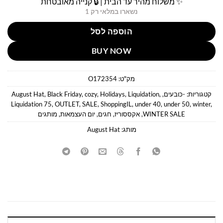
✨ משלוח מהיר עד הבית | 🔒 קנייה מאובטחת
נשארו במלאי רק 1
הוספה לסל
BUY NOW
מק"ט:
O172354
קטגוריות:
-כובעים
,
,
Liquidation
,
Holidays
,
cozy
,
Black Friday
,
August Hat
Liquidation 75
,
OUTLET
,
SALE
,
ShoppingIL
,
under 40
,
under 50
,
winter
,
WINTER SALE
,
אקססוריז
,
חגים
,
יום העצמאות
,
מותגים
מותג:
August Hat