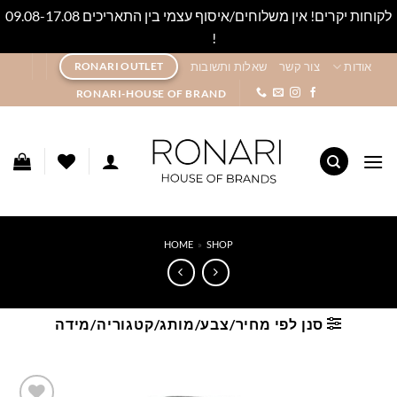
לקוחות יקרים! אין משלוחים/איסוף עצמי בין התאריכים 09.08-17.08
!
סגור
Ski
אודות
צור קשר
שאלות ותשובות
RONARI OUTLET
t
RONARI-HOUSE OF BRAND
conten
HOME
»
SHOP
סנן לפי מחיר/צבע/מותג/קטגוריה/מידה