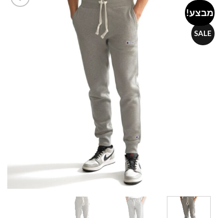
מבצע!
Add to
wishlist
SALE