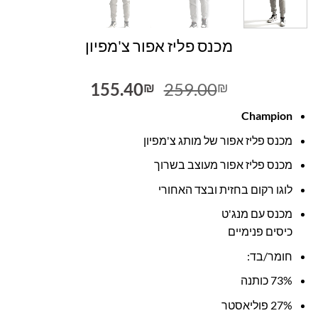
מכנס פליז אפור צ'מפיון
המחיר
המחיר
155.40
259.00
₪
₪
המקורי
הנוכחי
Champion
היה:
הוא:
155.40₪.
259.00₪.
מכנס פליז אפור של מותג צ'מפיון
מכנס פליז אפור מעוצב בשרוך
לוגו רקום בחזית ובצד האחורי
מכנס עם מנג'ט
כיסים פנימיים
חומר/בד:
73% כותנה
27% פוליאסטר