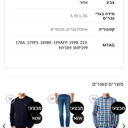
צבע
אפור
מידה בגדי
S, M, L, XL
גברים
קטגוריה
אופנת גברים, מכנסיים
178A
,
179PS
,
189BF
,
199AFP
,
199R
,
219
,
MTAG
NY189
,
SHP199
מוצרים קשורים
מבצע!
מבצע!
מבצע!
Add to
Add to
Add to
wishlist
wishlist
wishlist
NEW
NEW