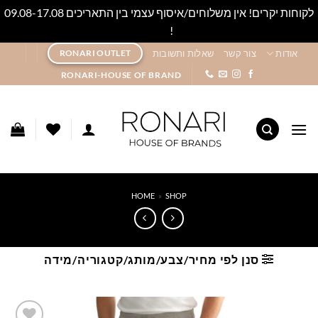
לקוחות יקרים! אין משלוחים/איסוף עצמי בין התאריכים 09.08-17.08
!
סגור
Ski
אודות
צור קשר
שאלות ותשובות
RONARI OUTLET
t
RONARI-HOUSE OF BRAND
conten
HOME
»
SHOP
סנן לפי מחיר/צבע/מותג/קטגוריה/מידה