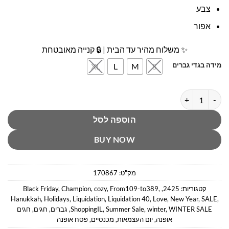
צבע
אפור
✨ משלוח מהיר עד הבית | 🔒 קנייה מאובטחת
מידה בגדי גברים
XL
L
M
S
כמות של מכנס פליז אפור צ'מפיון
הוספה לסל
BUY NOW
מק"ט:
170867
קטגוריות:
2425
,
,
From109-to389
,
cozy
,
Champion
,
Black Friday
Hanukkah
,
Holidays
,
Liquidation
,
Liquidation 40
,
Love
,
New Year
,
SALE
,
WINTER SALE
,
winter
,
Summer Sale
,
ShoppingIL
,
גברים
,
חגים
,
חגים
אופנה
,
יום העצמאות
,
מכנסיים
,
פסח אופנה